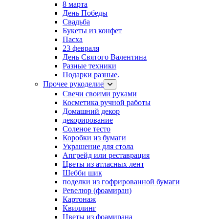
8 марта
День Победы
Свадьба
Букеты из конфет
Пасха
23 февраля
День Святого Валентина
Разные техники
Подарки разные.
Прочее рукоделие
Свечи своими руками
Косметика ручной работы
Домашний декор
декорирование
Соленое тесто
Коробки из бумаги
Украшение для стола
Апгрейд или реставрация
Цветы из атласных лент
Шебби шик
поделки из гофрированной бумаги
Ревелюр (фоамиран)
Картонаж
Квиллинг
Цветы из фоамирана