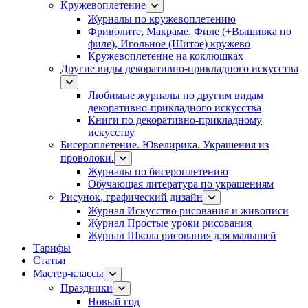
Кружевоплетение
Журналы по кружевоплетению
Фриволите, Макраме, Филе (+Вышивка по
филе), Игольное (Шитое) кружево
Кружевоплетение на коклюшках
Другие виды декоративно-прикладного искусства
Любимые журналы по другим видам
декоративно-прикладного искусства
Книги по декоративно-прикладному
искусству
Бисероплетение. Ювелирика. Украшения из
проволоки.
Журналы по бисероплетению
Обучающая литература по украшениям
Рисунок, графический дизайн
Журнал Искусство рисования и живописи
Журнал Простые уроки рисования
Журнал Школа рисования для малышей
Тарифы
Статьи
Мастер-классы
Праздники
Новый год