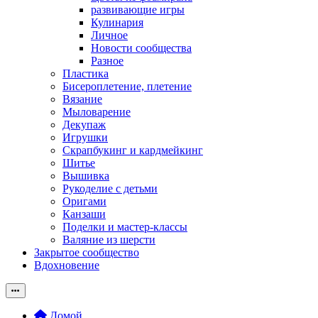
развивающие игры
Кулинария
Личное
Новости сообщества
Разное
Пластика
Бисероплетение, плетение
Вязание
Мыловарение
Декупаж
Игрушки
Скрапбукинг и кардмейкинг
Шитье
Вышивка
Рукоделие с детьми
Оригами
Канзаши
Поделки и мастер-классы
Валяние из шерсти
Закрытое сообщество
Вдохновение
Домой