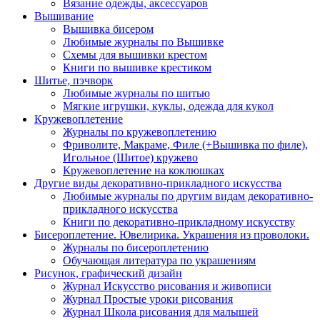
Вязание одежды, аксессуаров
Вышивание
Вышивка бисером
Любимые журналы по Вышивке
Схемы для вышивки крестом
Книги по вышивке крестиком
Шитье, пэчворк
Любимые журналы по шитью
Мягкие игрушки, куклы, одежда для кукол
Кружевоплетение
Журналы по кружевоплетению
Фриволите, Макраме, Филе (+Вышивка по филе),
Игольное (Шитое) кружево
Кружевоплетение на коклюшках
Другие виды декоративно-прикладного искусства
Любимые журналы по другим видам декоративно-
прикладного искусства
Книги по декоративно-прикладному искусству
Бисероплетение. Ювелирика. Украшения из проволоки.
Журналы по бисероплетению
Обучающая литература по украшениям
Рисунок, графический дизайн
Журнал Искусство рисования и живописи
Журнал Простые уроки рисования
Журнал Школа рисования для малышей