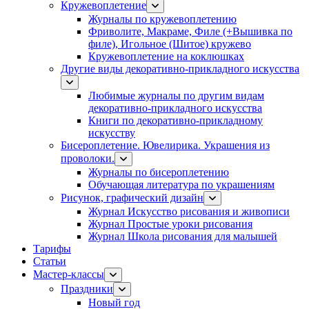
Кружевоплетение
Журналы по кружевоплетению
Фриволите, Макраме, Филе (+Вышивка по
филе), Игольное (Шитое) кружево
Кружевоплетение на коклюшках
Другие виды декоративно-прикладного искусства
Любимые журналы по другим видам
декоративно-прикладного искусства
Книги по декоративно-прикладному
искусству
Бисероплетение. Ювелирика. Украшения из
проволоки.
Журналы по бисероплетению
Обучающая литература по украшениям
Рисунок, графический дизайн
Журнал Искусство рисования и живописи
Журнал Простые уроки рисования
Журнал Школа рисования для малышей
Тарифы
Статьи
Мастер-классы
Праздники
Новый год