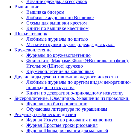
Вязание одежды, аксессуаров
Вышивание
Вышивка бисером
Любимые журналы по Вышивке
Схемы для вышивки крестом
Книги по вышивке крестиком
Шитье, пэчворк
Любимые журналы по шитью
Мягкие игрушки, куклы, одежда для кукол
Кружевоплетение
Журналы по кружевоплетению
Фриволите, Макраме, Филе (+Вышивка по филе),
Игольное (Шитое) кружево
Кружевоплетение на коклюшках
Другие виды декоративно-прикладного искусства
Любимые журналы по другим видам декоративно-
прикладного искусства
Книги по декоративно-прикладному искусству
Бисероплетение. Ювелирика. Украшения из проволоки.
Журналы по бисероплетению
Обучающая литература по украшениям
Рисунок, графический дизайн
Журнал Искусство рисования и живописи
Журнал Простые уроки рисования
Журнал Школа рисования для малышей