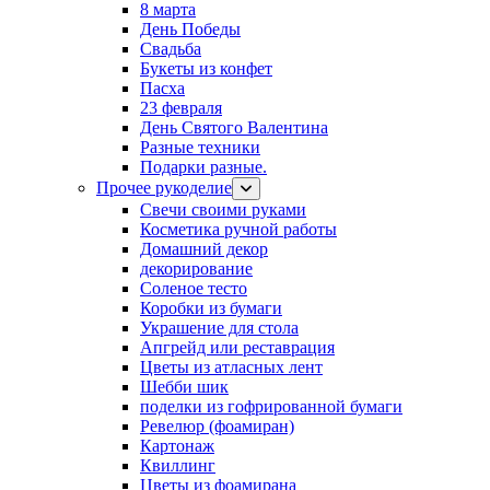
8 марта
День Победы
Свадьба
Букеты из конфет
Пасха
23 февраля
День Святого Валентина
Разные техники
Подарки разные.
Прочее рукоделие
Свечи своими руками
Косметика ручной работы
Домашний декор
декорирование
Соленое тесто
Коробки из бумаги
Украшение для стола
Апгрейд или реставрация
Цветы из атласных лент
Шебби шик
поделки из гофрированной бумаги
Ревелюр (фоамиран)
Картонаж
Квиллинг
Цветы из фоамирана