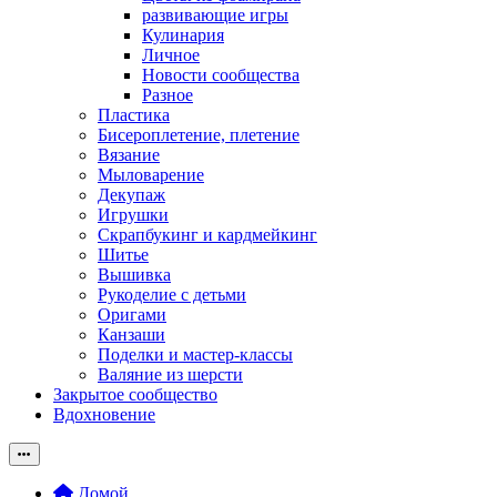
развивающие игры
Кулинария
Личное
Новости сообщества
Разное
Пластика
Бисероплетение, плетение
Вязание
Мыловарение
Декупаж
Игрушки
Скрапбукинг и кардмейкинг
Шитье
Вышивка
Рукоделие с детьми
Оригами
Канзаши
Поделки и мастер-классы
Валяние из шерсти
Закрытое сообщество
Вдохновение
Домой