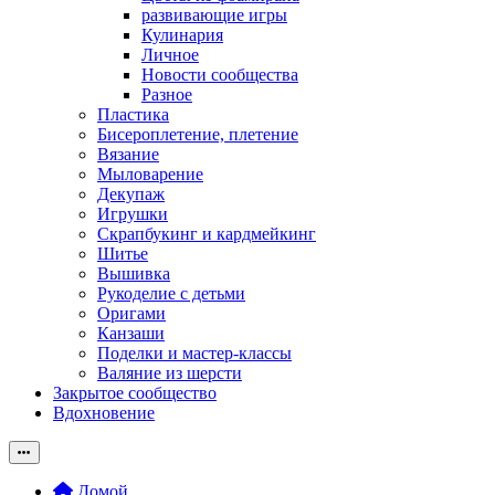
развивающие игры
Кулинария
Личное
Новости сообщества
Разное
Пластика
Бисероплетение, плетение
Вязание
Мыловарение
Декупаж
Игрушки
Скрапбукинг и кардмейкинг
Шитье
Вышивка
Рукоделие с детьми
Оригами
Канзаши
Поделки и мастер-классы
Валяние из шерсти
Закрытое сообщество
Вдохновение
Домой