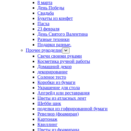
8 марта
День Победы
Свадьба
Букеты из конфет
Пасха
23 февраля
День Святого Валентина
Разные техники
Подарки разные.
Прочее рукоделие
Свечи своими руками
Косметика ручной работы
Домашний декор
декорирование
Соленое тесто
Коробки из бумаги
Украшение для стола
Апгрейд или реставрация
Цветы из атласных лент
Шебби шик
поделки из гофрированной бумаги
Ревелюр (фоамиран)
Картонаж
Квиллинг
Цветы из фоамирана