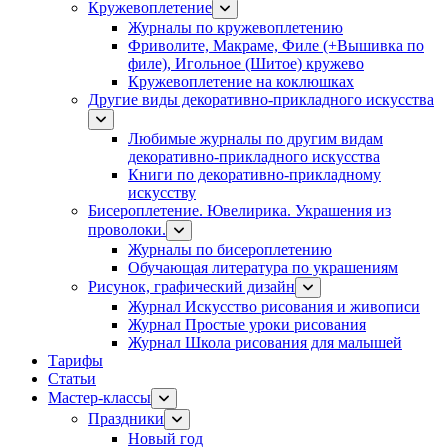
Кружевоплетение
Журналы по кружевоплетению
Фриволите, Макраме, Филе (+Вышивка по
филе), Игольное (Шитое) кружево
Кружевоплетение на коклюшках
Другие виды декоративно-прикладного искусства
Любимые журналы по другим видам
декоративно-прикладного искусства
Книги по декоративно-прикладному
искусству
Бисероплетение. Ювелирика. Украшения из
проволоки.
Журналы по бисероплетению
Обучающая литература по украшениям
Рисунок, графический дизайн
Журнал Искусство рисования и живописи
Журнал Простые уроки рисования
Журнал Школа рисования для малышей
Тарифы
Статьи
Мастер-классы
Праздники
Новый год