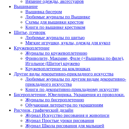
Вязание одежды, аксессуаров
Вышивание
Вышивка бисером
Любимые журналы по Вышивке
Схемы для вышивки крестом
Книги по вышивке крестиком
Шитье, пэчворк
Любимые журналы по шитью
Мягкие игрушки, куклы, одежда для кукол
Кружевоплетение
Журналы по кружевоплетению
Фриволите, Макраме, Филе (+Вышивка по филе),
Игольное (Шитое) кружево
Кружевоплетение на коклюшках
Другие виды декоративно-прикладного искусства
Любимые журналы по другим видам декоративно-
прикладного искусства
Книги по декоративно-прикладному искусству
Бисероплетение. Ювелирика. Украшения из проволоки.
Журналы по бисероплетению
Обучающая литература по украшениям
Рисунок, графический дизайн
Журнал Искусство рисования и живописи
Журнал Простые уроки рисования
Журнал Школа рисования для малышей