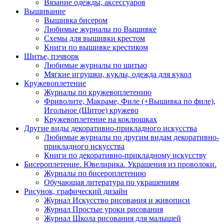
Вязание одежды, аксессуаров
Вышивание
Вышивка бисером
Любимые журналы по Вышивке
Схемы для вышивки крестом
Книги по вышивке крестиком
Шитье, пэчворк
Любимые журналы по шитью
Мягкие игрушки, куклы, одежда для кукол
Кружевоплетение
Журналы по кружевоплетению
Фриволите, Макраме, Филе (+Вышивка по филе),
Игольное (Шитое) кружево
Кружевоплетение на коклюшках
Другие виды декоративно-прикладного искусства
Любимые журналы по другим видам декоративно-
прикладного искусства
Книги по декоративно-прикладному искусству
Бисероплетение. Ювелирика. Украшения из проволоки.
Журналы по бисероплетению
Обучающая литература по украшениям
Рисунок, графический дизайн
Журнал Искусство рисования и живописи
Журнал Простые уроки рисования
Журнал Школа рисования для малышей