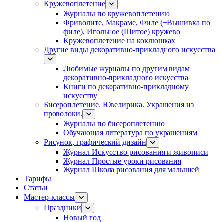
Кружевоплетение
Журналы по кружевоплетению
Фриволите, Макраме, Филе (+Вышивка по
филе), Игольное (Шитое) кружево
Кружевоплетение на коклюшках
Другие виды декоративно-прикладного искусства
Любимые журналы по другим видам
декоративно-прикладного искусства
Книги по декоративно-прикладному
искусству
Бисероплетение. Ювелирика. Украшения из
проволоки.
Журналы по бисероплетению
Обучающая литература по украшениям
Рисунок, графический дизайн
Журнал Искусство рисования и живописи
Журнал Простые уроки рисования
Журнал Школа рисования для малышей
Тарифы
Статьи
Мастер-классы
Праздники
Новый год