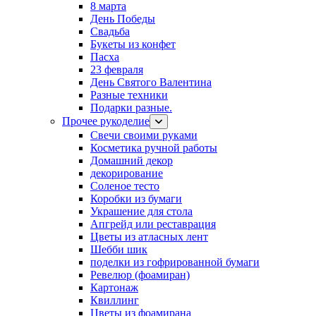
8 марта
День Победы
Свадьба
Букеты из конфет
Пасха
23 февраля
День Святого Валентина
Разные техники
Подарки разные.
Прочее рукоделие
Свечи своими руками
Косметика ручной работы
Домашний декор
декорирование
Соленое тесто
Коробки из бумаги
Украшение для стола
Апгрейд или реставрация
Цветы из атласных лент
Шебби шик
поделки из гофрированной бумаги
Ревелюр (фоамиран)
Картонаж
Квиллинг
Цветы из фоамирана