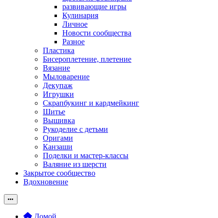
развивающие игры
Кулинария
Личное
Новости сообщества
Разное
Пластика
Бисероплетение, плетение
Вязание
Мыловарение
Декупаж
Игрушки
Скрапбукинг и кардмейкинг
Шитье
Вышивка
Рукоделие с детьми
Оригами
Канзаши
Поделки и мастер-классы
Валяние из шерсти
Закрытое сообщество
Вдохновение
Домой