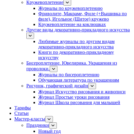
Кружевоплетение
Журналы по кружевоплетению
Фриволите, Макраме, Филе (+Вышивка по
филе), Игольное (Шитое) кружево
Кружевоплетение на коклюшках
Другие виды декоративно-прикладного искусства
Любимые журналы по другим видам
декоративно-прикладного искусства
Книги по декоративно-прикладному
искусству
Бисероплетение. Ювелирика. Украшения из
проволоки.
Журналы по бисероплетению
Обучающая литература по украшениям
Рисунок, графический дизайн
Журнал Искусство рисования и живописи
Журнал Простые уроки рисования
Журнал Школа рисования для малышей
Тарифы
Статьи
Мастер-классы
Праздники
Новый год