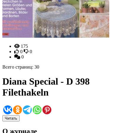
175
0
0
0
Всего страниц: 30
Diana Special - D 398
Filethakeln
Читать
О журнале