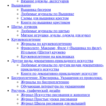
Вязание одежды, аксессуаров
Вышивание
Вышивка бисером
Любимые журналы по Вышивке
Схемы для вышивки крестом
Книги по вышивке крестиком
Шитье, пэчворк
Любимые журналы по шитью
Мягкие игрушки, куклы, одежда для кукол
Кружевоплетение
Журналы по кружевоплетению
Фриволите, Макраме, Филе (+Вышивка по филе),
Игольное (Шитое) кружево
Кружевоплетение на коклюшках
Другие виды декоративно-прикладного искусства
Любимые журналы по другим видам декоративно-
прикладного искусства
Книги по декоративно-прикладному искусству
Бисероплетение. Ювелирика. Украшения из проволоки.
Журналы по бисероплетению
Обучающая литература по украшениям
Рисунок, графический дизайн
Журнал Искусство рисования и живописи
Журнал Простые уроки рисования
Журнал Школа рисования для малышей