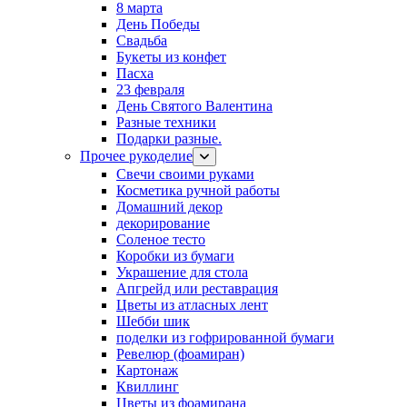
8 марта
День Победы
Свадьба
Букеты из конфет
Пасха
23 февраля
День Святого Валентина
Разные техники
Подарки разные.
Прочее рукоделие
Свечи своими руками
Косметика ручной работы
Домашний декор
декорирование
Соленое тесто
Коробки из бумаги
Украшение для стола
Апгрейд или реставрация
Цветы из атласных лент
Шебби шик
поделки из гофрированной бумаги
Ревелюр (фоамиран)
Картонаж
Квиллинг
Цветы из фоамирана