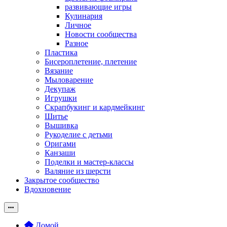
развивающие игры
Кулинария
Личное
Новости сообщества
Разное
Пластика
Бисероплетение, плетение
Вязание
Мыловарение
Декупаж
Игрушки
Скрапбукинг и кардмейкинг
Шитье
Вышивка
Рукоделие с детьми
Оригами
Канзаши
Поделки и мастер-классы
Валяние из шерсти
Закрытое сообщество
Вдохновение
Домой