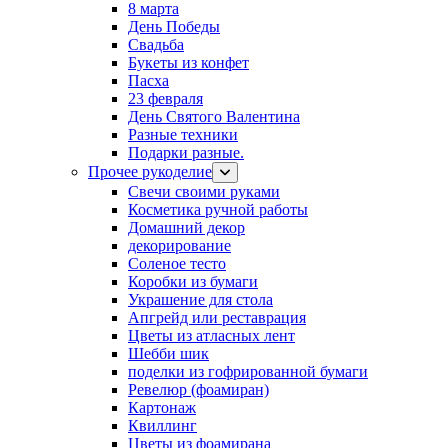
8 марта
День Победы
Свадьба
Букеты из конфет
Пасха
23 февраля
День Святого Валентина
Разные техники
Подарки разные.
Прочее рукоделие
Свечи своими руками
Косметика ручной работы
Домашний декор
декорирование
Соленое тесто
Коробки из бумаги
Украшение для стола
Апгрейд или реставрация
Цветы из атласных лент
Шебби шик
поделки из гофрированной бумаги
Ревелюр (фоамиран)
Картонаж
Квиллинг
Цветы из фоамирана