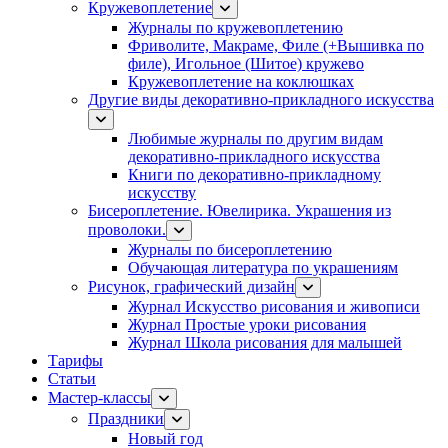
Кружевоплетение
Журналы по кружевоплетению
Фриволите, Макраме, Филе (+Вышивка по
филе), Игольное (Шитое) кружево
Кружевоплетение на коклюшках
Другие виды декоративно-прикладного искусства
Любимые журналы по другим видам
декоративно-прикладного искусства
Книги по декоративно-прикладному
искусству
Бисероплетение. Ювелирика. Украшения из
проволоки.
Журналы по бисероплетению
Обучающая литература по украшениям
Рисунок, графический дизайн
Журнал Искусство рисования и живописи
Журнал Простые уроки рисования
Журнал Школа рисования для малышей
Тарифы
Статьи
Мастер-классы
Праздники
Новый год