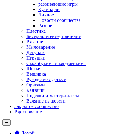
развивающие игры
Кулинария
Личное
Новости сообщества
Разное
Пластика
Бисероплетение, плетение
Вязание
Мыловарение
Декупаж
Игрушки
Скрапбукинг и кардмейкинг
Шитье
Вышивка
Рукоделие с детьми
Оригами
Канзаши
Поделки и мастер-классы
Валяние из шерсти
Закрытое сообщество
Вдохновение
Домой