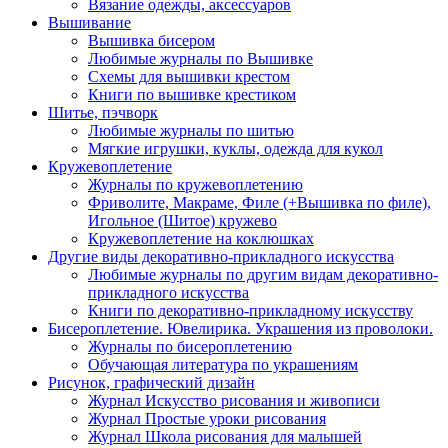
Вязание одежды, аксессуаров
Вышивание
Вышивка бисером
Любимые журналы по Вышивке
Схемы для вышивки крестом
Книги по вышивке крестиком
Шитье, пэчворк
Любимые журналы по шитью
Мягкие игрушки, куклы, одежда для кукол
Кружевоплетение
Журналы по кружевоплетению
Фриволите, Макраме, Филе (+Вышивка по филе),
Игольное (Шитое) кружево
Кружевоплетение на коклюшках
Другие виды декоративно-прикладного искусства
Любимые журналы по другим видам декоративно-
прикладного искусства
Книги по декоративно-прикладному искусству
Бисероплетение. Ювелирика. Украшения из проволоки.
Журналы по бисероплетению
Обучающая литература по украшениям
Рисунок, графический дизайн
Журнал Искусство рисования и живописи
Журнал Простые уроки рисования
Журнал Школа рисования для малышей