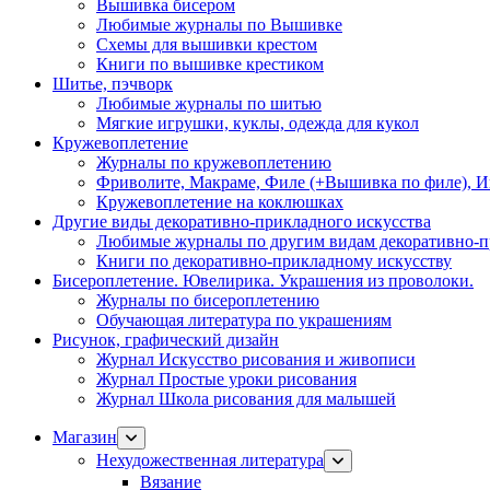
Вышивка бисером
Любимые журналы по Вышивке
Схемы для вышивки крестом
Книги по вышивке крестиком
Шитье, пэчворк
Любимые журналы по шитью
Мягкие игрушки, куклы, одежда для кукол
Кружевоплетение
Журналы по кружевоплетению
Фриволите, Макраме, Филе (+Вышивка по филе), И
Кружевоплетение на коклюшках
Другие виды декоративно-прикладного искусства
Любимые журналы по другим видам декоративно-п
Книги по декоративно-прикладному искусству
Бисероплетение. Ювелирика. Украшения из проволоки.
Журналы по бисероплетению
Обучающая литература по украшениям
Рисунок, графический дизайн
Журнал Искусство рисования и живописи
Журнал Простые уроки рисования
Журнал Школа рисования для малышей
Магазин
Нехудожественная литература
Вязание