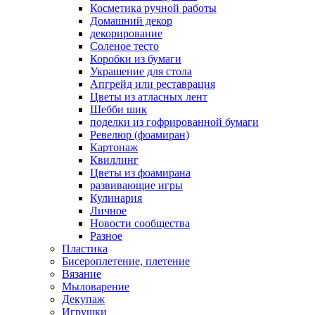
Косметика ручной работы
Домашний декор
декорирование
Соленое тесто
Коробки из бумаги
Украшение для стола
Апгрейд или реставрация
Цветы из атласных лент
Шебби шик
поделки из гофрированной бумаги
Ревелюр (фоамиран)
Картонаж
Квиллинг
Цветы из фоамирана
развивающие игры
Кулинария
Личное
Новости сообщества
Разное
Пластика
Бисероплетение, плетение
Вязание
Мыловарение
Декупаж
Игрушки