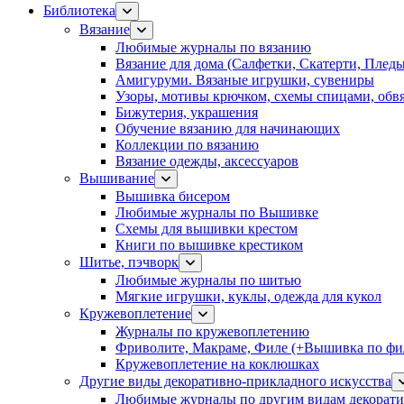
Библиотека
Вязание
Любимые журналы по вязанию
Вязание для дома (Салфетки, Скатерти, Плед
Амигуруми. Вязаные игрушки, сувениры
Узоры, мотивы крючком, схемы спицами, обвя
Бижутерия, украшения
Обучение вязанию для начинающих
Коллекции по вязанию
Вязание одежды, аксессуаров
Вышивание
Вышивка бисером
Любимые журналы по Вышивке
Схемы для вышивки крестом
Книги по вышивке крестиком
Шитье, пэчворк
Любимые журналы по шитью
Мягкие игрушки, куклы, одежда для кукол
Кружевоплетение
Журналы по кружевоплетению
Фриволите, Макраме, Филе (+Вышивка по фил
Кружевоплетение на коклюшках
Другие виды декоративно-прикладного искусства
Любимые журналы по другим видам декорати