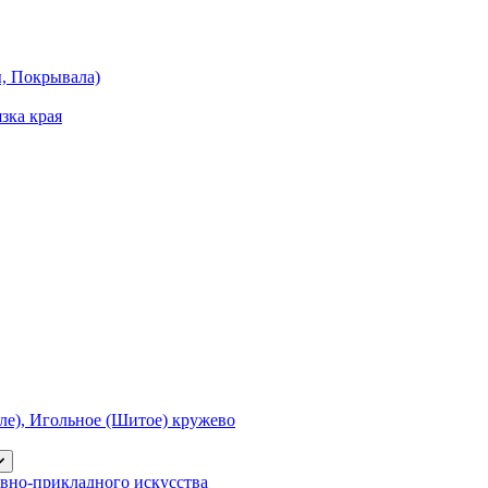
ы, Покрывала)
зка края
е), Игольное (Шитое) кружево
вно-прикладного искусства