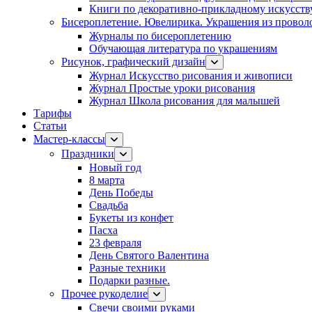
Книги по декоративно-прикладному искусств
Бисероплетение. Ювелирика. Украшения из провол
Журналы по бисероплетению
Обучающая литература по украшениям
Рисунок, графический дизайн
Журнал Искусство рисования и живописи
Журнал Простые уроки рисования
Журнал Школа рисования для малышей
Тарифы
Статьи
Мастер-классы
Праздники
Новый год
8 марта
День Победы
Свадьба
Букеты из конфет
Пасха
23 февраля
День Святого Валентина
Разные техники
Подарки разные.
Прочее рукоделие
Свечи своими руками