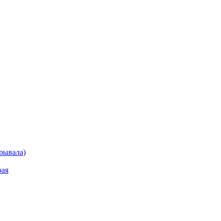
рывала)
рая