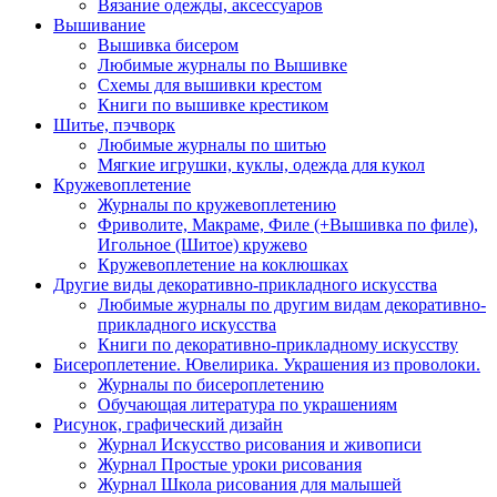
Вязание одежды, аксессуаров
Вышивание
Вышивка бисером
Любимые журналы по Вышивке
Схемы для вышивки крестом
Книги по вышивке крестиком
Шитье, пэчворк
Любимые журналы по шитью
Мягкие игрушки, куклы, одежда для кукол
Кружевоплетение
Журналы по кружевоплетению
Фриволите, Макраме, Филе (+Вышивка по филе),
Игольное (Шитое) кружево
Кружевоплетение на коклюшках
Другие виды декоративно-прикладного искусства
Любимые журналы по другим видам декоративно-
прикладного искусства
Книги по декоративно-прикладному искусству
Бисероплетение. Ювелирика. Украшения из проволоки.
Журналы по бисероплетению
Обучающая литература по украшениям
Рисунок, графический дизайн
Журнал Искусство рисования и живописи
Журнал Простые уроки рисования
Журнал Школа рисования для малышей