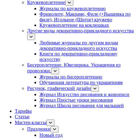
Кружевоплетение
Журналы по кружевоплетению
Фриволите, Макраме, Филе (+Вышивка по
филе), Игольное (Шитое) кружево
Кружевоплетение на коклюшках
Другие виды декоративно-прикладного искусства
Любимые журналы по другим видам
декоративно-прикладного искусства
Книги по декоративно-прикладному
искусству
Бисероплетение. Ювелирика. Украшения из
проволоки.
Журналы по бисероплетению
Обучающая литература по украшениям
Рисунок, графический дизайн
Журнал Искусство рисования и живописи
Журнал Простые уроки рисования
Журнал Школа рисования для малышей
Тарифы
Статьи
Мастер-классы
Праздники
Новый год