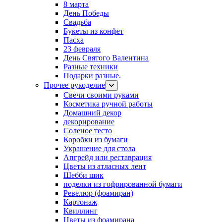
8 марта
День Победы
Свадьба
Букеты из конфет
Пасха
23 февраля
День Святого Валентина
Разные техники
Подарки разные.
Прочее рукоделие
Свечи своими руками
Косметика ручной работы
Домашний декор
декорирование
Соленое тесто
Коробки из бумаги
Украшение для стола
Апгрейд или реставрация
Цветы из атласных лент
Шебби шик
поделки из гофрированной бумаги
Ревелюр (фоамиран)
Картонаж
Квиллинг
Цветы из фоамирана