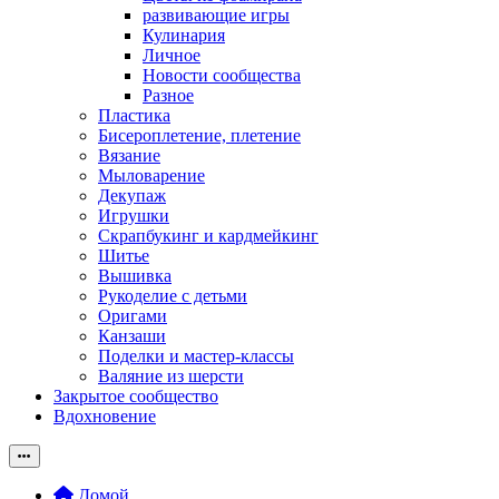
развивающие игры
Кулинария
Личное
Новости сообщества
Разное
Пластика
Бисероплетение, плетение
Вязание
Мыловарение
Декупаж
Игрушки
Скрапбукинг и кардмейкинг
Шитье
Вышивка
Рукоделие с детьми
Оригами
Канзаши
Поделки и мастер-классы
Валяние из шерсти
Закрытое сообщество
Вдохновение
Домой