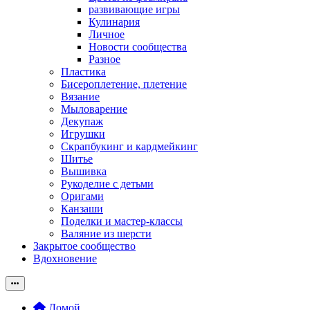
развивающие игры
Кулинария
Личное
Новости сообщества
Разное
Пластика
Бисероплетение, плетение
Вязание
Мыловарение
Декупаж
Игрушки
Скрапбукинг и кардмейкинг
Шитье
Вышивка
Рукоделие с детьми
Оригами
Канзаши
Поделки и мастер-классы
Валяние из шерсти
Закрытое сообщество
Вдохновение
Домой