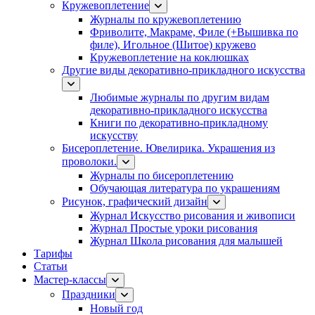
Кружевоплетение
Журналы по кружевоплетению
Фриволите, Макраме, Филе (+Вышивка по
филе), Игольное (Шитое) кружево
Кружевоплетение на коклюшках
Другие виды декоративно-прикладного искусства
Любимые журналы по другим видам
декоративно-прикладного искусства
Книги по декоративно-прикладному
искусству
Бисероплетение. Ювелирика. Украшения из
проволоки.
Журналы по бисероплетению
Обучающая литература по украшениям
Рисунок, графический дизайн
Журнал Искусство рисования и живописи
Журнал Простые уроки рисования
Журнал Школа рисования для малышей
Тарифы
Статьи
Мастер-классы
Праздники
Новый год