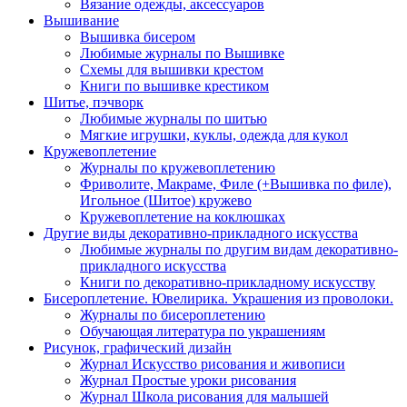
Вязание одежды, аксессуаров
Вышивание
Вышивка бисером
Любимые журналы по Вышивке
Схемы для вышивки крестом
Книги по вышивке крестиком
Шитье, пэчворк
Любимые журналы по шитью
Мягкие игрушки, куклы, одежда для кукол
Кружевоплетение
Журналы по кружевоплетению
Фриволите, Макраме, Филе (+Вышивка по филе),
Игольное (Шитое) кружево
Кружевоплетение на коклюшках
Другие виды декоративно-прикладного искусства
Любимые журналы по другим видам декоративно-
прикладного искусства
Книги по декоративно-прикладному искусству
Бисероплетение. Ювелирика. Украшения из проволоки.
Журналы по бисероплетению
Обучающая литература по украшениям
Рисунок, графический дизайн
Журнал Искусство рисования и живописи
Журнал Простые уроки рисования
Журнал Школа рисования для малышей