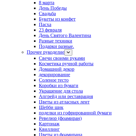
8 марта
День Победы
Свадьба
Букеты из конфет
Пасха
23 февраля
День Святого Валентина
Разные техники
Подарки разные.
Прочее рукоделие
Свечи своими руками
Косметика ручной работы
Домашний декор
декорирование
Соленое тесто
Коробки из бумаги
Украшение для стола
Апгрейд или реставрация
Цветы из атласных лент
Шебби шик
поделки из гофрированной бумаги
Ревелюр (фоамиран)
Картонаж
Квиллинг
Цветы из фоамирана