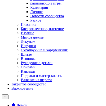
развивающие игры
Кулинария
Личное
Новости сообщества
Разное
Пластика
Бисероплетение, плетение
Вязание
Мыловарение
Декупаж
Игрушки
Скрапбукинг и кардмейкинг
Шитье
Вышивка
Рукоделие с детьми
Оригами
Канзаши
Поделки и мастер-классы
Валяние из шерсти
Закрытое сообщество
Вдохновение
Домой