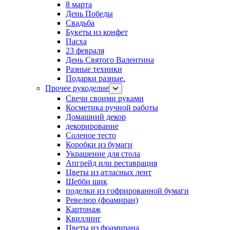
8 марта
День Победы
Свадьба
Букеты из конфет
Пасха
23 февраля
День Святого Валентина
Разные техники
Подарки разные.
Прочее рукоделие
Свечи своими руками
Косметика ручной работы
Домашний декор
декорирование
Соленое тесто
Коробки из бумаги
Украшение для стола
Апгрейд или реставрация
Цветы из атласных лент
Шебби шик
поделки из гофрированной бумаги
Ревелюр (фоамиран)
Картонаж
Квиллинг
Цветы из фоамирана