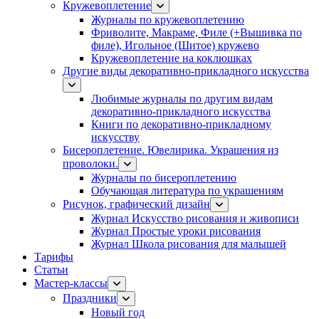
Кружевоплетение
Журналы по кружевоплетению
Фриволите, Макраме, Филе (+Вышивка по
филе), Игольное (Шитое) кружево
Кружевоплетение на коклюшках
Другие виды декоративно-прикладного искусства
Любимые журналы по другим видам
декоративно-прикладного искусства
Книги по декоративно-прикладному
искусству
Бисероплетение. Ювелирика. Украшения из
проволоки.
Журналы по бисероплетению
Обучающая литература по украшениям
Рисунок, графический дизайн
Журнал Искусство рисования и живописи
Журнал Простые уроки рисования
Журнал Школа рисования для малышей
Тарифы
Статьи
Мастер-классы
Праздники
Новый год