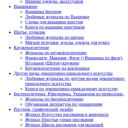
Вязание одежды, аксессуаров
Вышивание
Вышивка бисером
Любимые журналы по Вышивке
Схемы для вышивки крестом
Книги по вышивке крестиком
Шитье, пэчворк
Любимые журналы по шитью
Мягкие игрушки, куклы, одежда для кукол
Кружевоплетение
Журналы по кружевоплетению
Фриволите, Макраме, Филе (+Вышивка по филе),
Игольное (Шитое) кружево
Кружевоплетение на коклюшках
Другие виды декоративно-прикладного искусства
Любимые журналы по другим видам декоративно-
прикладного искусства
Книги по декоративно-прикладному искусству
Бисероплетение. Ювелирика. Украшения из проволоки.
Журналы по бисероплетению
Обучающая литература по украшениям
Рисунок, графический дизайн
Журнал Искусство рисования и живописи
Журнал Простые уроки рисования
Журнал Школа рисования для малышей