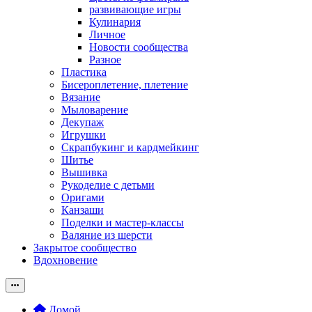
развивающие игры
Кулинария
Личное
Новости сообщества
Разное
Пластика
Бисероплетение, плетение
Вязание
Мыловарение
Декупаж
Игрушки
Скрапбукинг и кардмейкинг
Шитье
Вышивка
Рукоделие с детьми
Оригами
Канзаши
Поделки и мастер-классы
Валяние из шерсти
Закрытое сообщество
Вдохновение
Домой