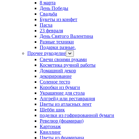
8 марта
День Победы
Свадьба
Букеты из конфет
Пасха
23 февраля
День Святого Валентина
Разные техники
Подарки разные.
Прочее рукоделие
Свечи своими руками
Косметика ручной работы
Домашний декор
декорирование
Соленое тесто
Коробки из бумаги
Украшение для стола
Апгрейд или реставрация
Цветы из атласных лент
Шебби шик
поделки из гофрированной бумаги
Ревелюр (фоамиран)
Картонаж
Квиллинг
Цветы из фоамирана