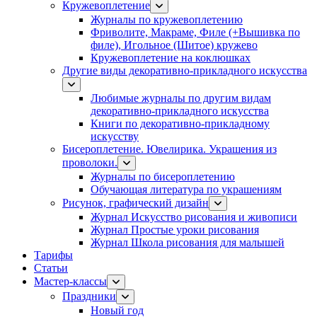
Кружевоплетение
Журналы по кружевоплетению
Фриволите, Макраме, Филе (+Вышивка по
филе), Игольное (Шитое) кружево
Кружевоплетение на коклюшках
Другие виды декоративно-прикладного искусства
Любимые журналы по другим видам
декоративно-прикладного искусства
Книги по декоративно-прикладному
искусству
Бисероплетение. Ювелирика. Украшения из
проволоки.
Журналы по бисероплетению
Обучающая литература по украшениям
Рисунок, графический дизайн
Журнал Искусство рисования и живописи
Журнал Простые уроки рисования
Журнал Школа рисования для малышей
Тарифы
Статьи
Мастер-классы
Праздники
Новый год