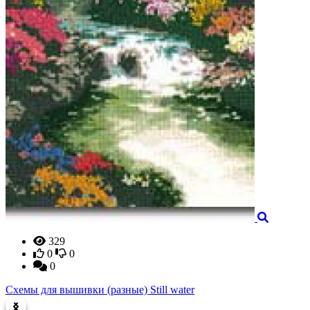
329
0
0
0
Схемы для вышивки (разные) Still water
С