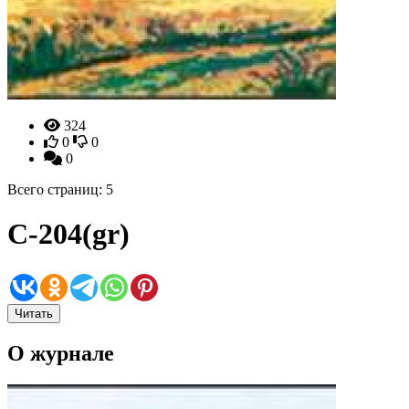
324
0
0
0
Всего страниц: 5
C-204(gr)
Читать
О журнале