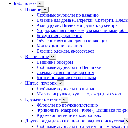
Библиотека
Вязание
Любимые журналы по вязанию
Вязание для дома (Салфетки, Скатерти, Плед
Амигуруми. Вязаные игрушки, сувениры
Узоры, мотивы крючком, схемы спицами, обвя
Бижутерия, украшения
Обучение вязанию для начинающих
Коллекции по вязанию
Вязание одежды, аксессуаров
Вышивание
Вышивка бисером
Любимые журналы по Вышивке
Схемы для вышивки крестом
Книги по вышивке крестиком
Шитье, пэчворк
Любимые журналы по шитью
Мягкие игрушки, куклы, одежда для кукол
Кружевоплетение
Журналы по кружевоплетению
Фриволите, Макраме, Филе (+Вышивка по фил
Кружевоплетение на коклюшках
Другие виды декоративно-прикладного искусства
Любимые журналы по другим видам декорати