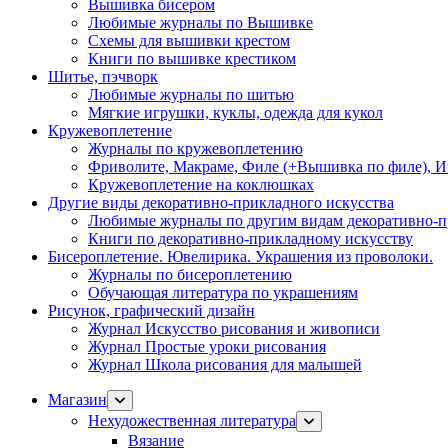
Вышивка бисером
Любимые журналы по Вышивке
Схемы для вышивки крестом
Книги по вышивке крестиком
Шитье, пэчворк
Любимые журналы по шитью
Мягкие игрушки, куклы, одежда для кукол
Кружевоплетение
Журналы по кружевоплетению
Фриволите, Макраме, Филе (+Вышивка по филе), И
Кружевоплетение на коклюшках
Другие виды декоративно-прикладного искусства
Любимые журналы по другим видам декоративно-п
Книги по декоративно-прикладному искусству
Бисероплетение. Ювелирика. Украшения из проволоки.
Журналы по бисероплетению
Обучающая литература по украшениям
Рисунок, графический дизайн
Журнал Искусство рисования и живописи
Журнал Простые уроки рисования
Журнал Школа рисования для малышей
Магазин
Нехудожественная литература
Вязание