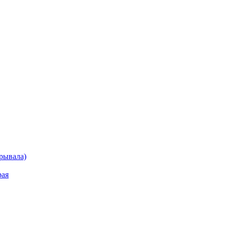
рывала)
рая