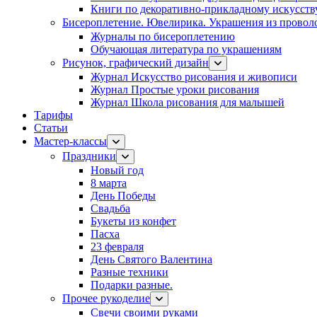
Книги по декоративно-прикладному искусств
Бисероплетение. Ювелирика. Украшения из провол
Журналы по бисероплетению
Обучающая литература по украшениям
Рисунок, графический дизайн
Журнал Искусство рисования и живописи
Журнал Простые уроки рисования
Журнал Школа рисования для малышей
Тарифы
Статьи
Мастер-классы
Праздники
Новый год
8 марта
День Победы
Свадьба
Букеты из конфет
Пасха
23 февраля
День Святого Валентина
Разные техники
Подарки разные.
Прочее рукоделие
Свечи своими руками