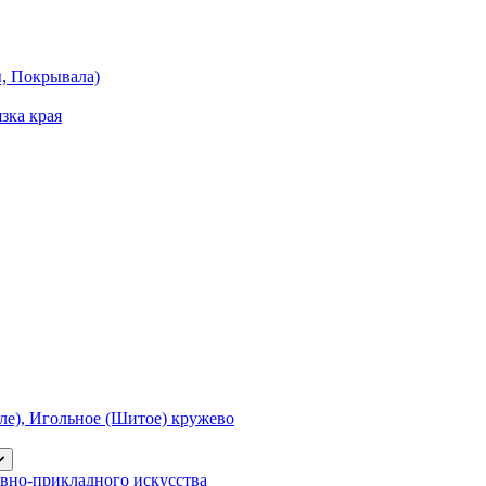
ы, Покрывала)
зка края
е), Игольное (Шитое) кружево
вно-прикладного искусства