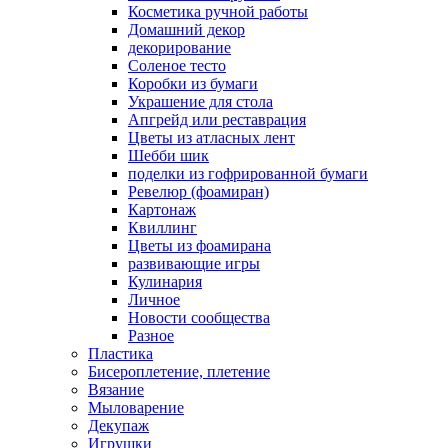
Косметика ручной работы
Домашний декор
декорирование
Соленое тесто
Коробки из бумаги
Украшение для стола
Апгрейд или реставрация
Цветы из атласных лент
Шебби шик
поделки из гофрированной бумаги
Ревелюр (фоамиран)
Картонаж
Квиллинг
Цветы из фоамирана
развивающие игры
Кулинария
Личное
Новости сообщества
Разное
Пластика
Бисероплетение, плетение
Вязание
Мыловарение
Декупаж
Игрушки