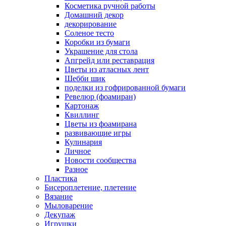
Косметика ручной работы
Домашний декор
декорирование
Соленое тесто
Коробки из бумаги
Украшение для стола
Апгрейд или реставрация
Цветы из атласных лент
Шебби шик
поделки из гофрированной бумаги
Ревелюр (фоамиран)
Картонаж
Квиллинг
Цветы из фоамирана
развивающие игры
Кулинария
Личное
Новости сообщества
Разное
Пластика
Бисероплетение, плетение
Вязание
Мыловарение
Декупаж
Игрушки