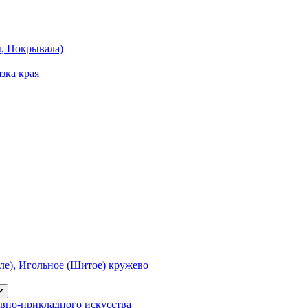
ы, Покрывала)
зка края
е), Игольное (Шитое) кружево
вно-прикладного искусства