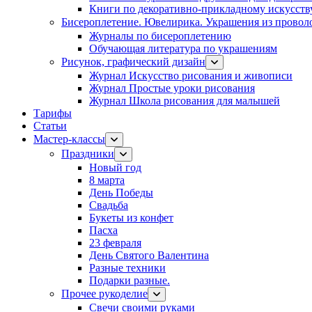
Книги по декоративно-прикладному искусств
Бисероплетение. Ювелирика. Украшения из провол
Журналы по бисероплетению
Обучающая литература по украшениям
Рисунок, графический дизайн
Журнал Искусство рисования и живописи
Журнал Простые уроки рисования
Журнал Школа рисования для малышей
Тарифы
Статьи
Мастер-классы
Праздники
Новый год
8 марта
День Победы
Свадьба
Букеты из конфет
Пасха
23 февраля
День Святого Валентина
Разные техники
Подарки разные.
Прочее рукоделие
Свечи своими руками