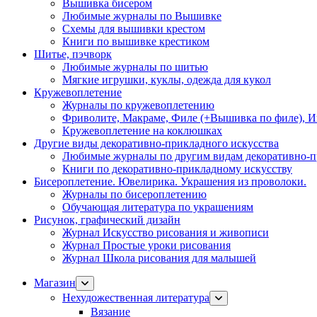
Вышивка бисером
Любимые журналы по Вышивке
Схемы для вышивки крестом
Книги по вышивке крестиком
Шитье, пэчворк
Любимые журналы по шитью
Мягкие игрушки, куклы, одежда для кукол
Кружевоплетение
Журналы по кружевоплетению
Фриволите, Макраме, Филе (+Вышивка по филе), И
Кружевоплетение на коклюшках
Другие виды декоративно-прикладного искусства
Любимые журналы по другим видам декоративно-п
Книги по декоративно-прикладному искусству
Бисероплетение. Ювелирика. Украшения из проволоки.
Журналы по бисероплетению
Обучающая литература по украшениям
Рисунок, графический дизайн
Журнал Искусство рисования и живописи
Журнал Простые уроки рисования
Журнал Школа рисования для малышей
Магазин
Нехудожественная литература
Вязание