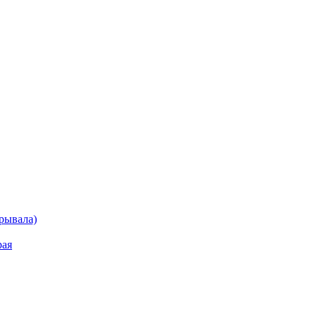
рывала)
рая