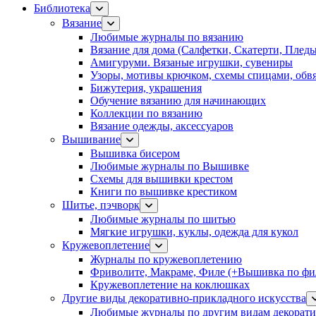
Библиотека
Вязание
Любимые журналы по вязанию
Вязание для дома (Салфетки, Скатерти, Плед
Амигуруми. Вязаные игрушки, сувениры
Узоры, мотивы крючком, схемы спицами, обвя
Бижутерия, украшения
Обучение вязанию для начинающих
Коллекции по вязанию
Вязание одежды, аксессуаров
Вышивание
Вышивка бисером
Любимые журналы по Вышивке
Схемы для вышивки крестом
Книги по вышивке крестиком
Шитье, пэчворк
Любимые журналы по шитью
Мягкие игрушки, куклы, одежда для кукол
Кружевоплетение
Журналы по кружевоплетению
Фриволите, Макраме, Филе (+Вышивка по фил
Кружевоплетение на коклюшках
Другие виды декоративно-прикладного искусства
Любимые журналы по другим видам декорати