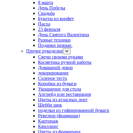
8 марта
День Победы
Свадьба
Букеты из конфет
Пасха
23 февраля
День Святого Валентина
Разные техники
Подарки разные.
Прочее рукоделие
Свечи своими руками
Косметика ручной работы
Домашний декор
декорирование
Соленое тесто
Коробки из бумаги
Украшение для стола
Апгрейд или реставрация
Цветы из атласных лент
Шебби шик
поделки из гофрированной бумаги
Ревелюр (фоамиран)
Картонаж
Квиллинг
Цветы из фоамирана