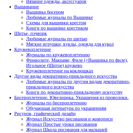
Вязание одежды, аксессуаров
Вышивание
Вышивка бисером
Любимые журналы по Вышивке
Схемы для вышивки крестом
Книги по вышивке крестиком
Шитье, пэчворк
Любимые журналы по шитью
Мягкие игрушки, куклы, одежда для кукол
Кружевоплетение
Журналы по кружевоплетению
Фриволите, Макраме, Филе (+Вышивка по филе),
Игольное (Шитое) кружево
Кружевоплетение на коклюшках
Другие виды декоративно-прикладного искусства
Любимые журналы по другим видам декоративно-
прикладного искусства
Книги по декоративно-прикладному искусству
Бисероплетение. Ювелирика. Украшения из проволоки.
Журналы по бисероплетению
Обучающая литература по украшениям
Рисунок, графический дизайн
Журнал Искусство рисования и живописи
Журнал Простые уроки рисования
Журнал Школа рисования для малышей