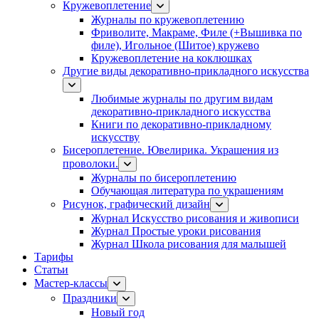
Кружевоплетение
Журналы по кружевоплетению
Фриволите, Макраме, Филе (+Вышивка по
филе), Игольное (Шитое) кружево
Кружевоплетение на коклюшках
Другие виды декоративно-прикладного искусства
Любимые журналы по другим видам
декоративно-прикладного искусства
Книги по декоративно-прикладному
искусству
Бисероплетение. Ювелирика. Украшения из
проволоки.
Журналы по бисероплетению
Обучающая литература по украшениям
Рисунок, графический дизайн
Журнал Искусство рисования и живописи
Журнал Простые уроки рисования
Журнал Школа рисования для малышей
Тарифы
Статьи
Мастер-классы
Праздники
Новый год