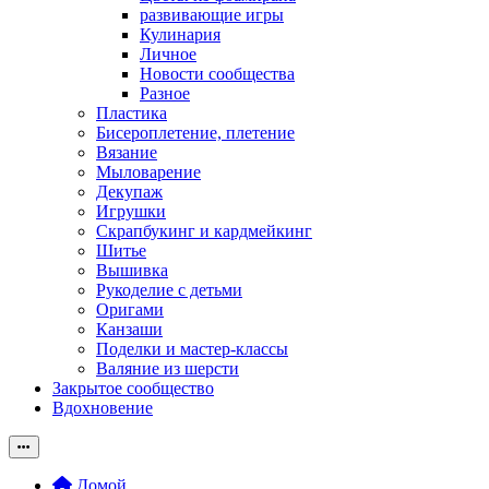
развивающие игры
Кулинария
Личное
Новости сообщества
Разное
Пластика
Бисероплетение, плетение
Вязание
Мыловарение
Декупаж
Игрушки
Скрапбукинг и кардмейкинг
Шитье
Вышивка
Рукоделие с детьми
Оригами
Канзаши
Поделки и мастер-классы
Валяние из шерсти
Закрытое сообщество
Вдохновение
Домой