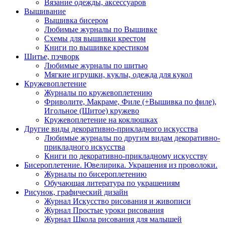
Вязание одежды, аксессуаров
Вышивание
Вышивка бисером
Любимые журналы по Вышивке
Схемы для вышивки крестом
Книги по вышивке крестиком
Шитье, пэчворк
Любимые журналы по шитью
Мягкие игрушки, куклы, одежда для кукол
Кружевоплетение
Журналы по кружевоплетению
Фриволите, Макраме, Филе (+Вышивка по филе),
Игольное (Шитое) кружево
Кружевоплетение на коклюшках
Другие виды декоративно-прикладного искусства
Любимые журналы по другим видам декоративно-
прикладного искусства
Книги по декоративно-прикладному искусству
Бисероплетение. Ювелирика. Украшения из проволоки.
Журналы по бисероплетению
Обучающая литература по украшениям
Рисунок, графический дизайн
Журнал Искусство рисования и живописи
Журнал Простые уроки рисования
Журнал Школа рисования для малышей