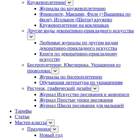
Кружевоплетение
Журналы по кружевоплетению
Фриволите, Макраме, Филе (+Вышивка по
филе), Игольное (Шитое) кружево
Кружевоплетение на коклюшках
Другие виды декоративно-прикладного искусства
Любимые журналы по другим видам
декоративно-прикладного искусства
Книги по декоративно-прикладному
искусству
Бисероплетение. Ювелирика. Украшения из
проволоки.
Журналы по бисероплетению
Обучающая литература по украшениям
Рисунок, графический дизайн
Журнал Искусство рисования и живописи
Журнал Простые уроки рисования
Журнал Школа рисования для малышей
Тарифы
Статьи
Мастер-классы
Праздники
Новый год