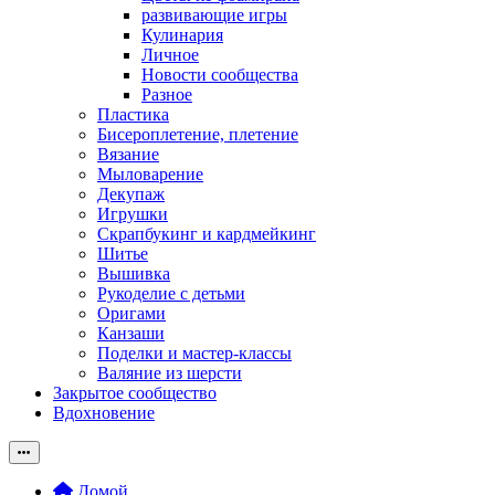
развивающие игры
Кулинария
Личное
Новости сообщества
Разное
Пластика
Бисероплетение, плетение
Вязание
Мыловарение
Декупаж
Игрушки
Скрапбукинг и кардмейкинг
Шитье
Вышивка
Рукоделие с детьми
Оригами
Канзаши
Поделки и мастер-классы
Валяние из шерсти
Закрытое сообщество
Вдохновение
Домой