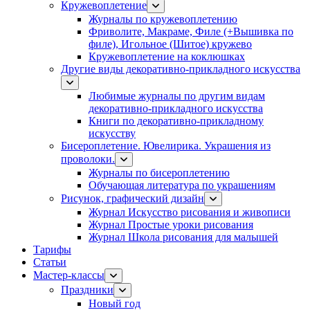
Кружевоплетение
Журналы по кружевоплетению
Фриволите, Макраме, Филе (+Вышивка по
филе), Игольное (Шитое) кружево
Кружевоплетение на коклюшках
Другие виды декоративно-прикладного искусства
Любимые журналы по другим видам
декоративно-прикладного искусства
Книги по декоративно-прикладному
искусству
Бисероплетение. Ювелирика. Украшения из
проволоки.
Журналы по бисероплетению
Обучающая литература по украшениям
Рисунок, графический дизайн
Журнал Искусство рисования и живописи
Журнал Простые уроки рисования
Журнал Школа рисования для малышей
Тарифы
Статьи
Мастер-классы
Праздники
Новый год