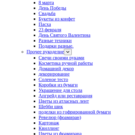
8 марта
День Победы
Свадьба
Букеты из конфет
Пасха
23 февраля
День Святого Валентина
Разные техники
Подарки разные.
Прочее рукоделие
Свечи своими руками
Косметика ручной работы
Домашний декор
декорирование
Соленое тесто
Коробки из бумаги
Украшение для стола
Апгрейд или реставрация
Цветы из атласных лент
Шебби шик
поделки из гофрированной бумаги
Ревелюр (фоамиран)
Картонаж
Квиллинг
Цветы из фоамирана