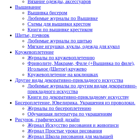
Вязание одежды, аксессуаров
Вышивание
Вышивка бисером
Любимые журналы по Вышивке
Схемы для вышивки крестом
Книги по вышивке крестиком
Шитье, пэчворк
Любимые журналы по шитью
Мягкие игрушки, куклы, одежда для кукол
Кружевоплетение
Журналы по кружевоплетению
Фриволите, Макраме, Филе (+Вышивка по филе),
Игольное (Шитое) кружево
Кружевоплетение на коклюшках
Другие виды декоративно-прикладного искусства
Любимые журналы по другим видам декоративно-
прикладного искусства
Книги по декоративно-прикладному искусству
Бисероплетение. Ювелирика. Украшения из проволоки.
Журналы по бисероплетению
Обучающая литература по украшениям
Рисунок, графический дизайн
Журнал Искусство рисования и живописи
Журнал Простые уроки рисования
Журнал Школа рисования для малышей