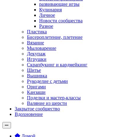
развивающие игры
Кулинария
Личное
Новости сообщества
Разное
Пластика
Бисероплетение, плетение
Вязание
Мыловарение
Декупаж
Игрушки
Скрапбукинг и кардмейкинг
Шитье
Вышивка
Рукоделие с детьми
Оригами
Канзаши
Поделки и мастер-классы
Валяние из шерсти
Закрытое сообщество
Вдохновение
Домой