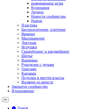
развивающие игры
Кулинария
Личное
Новости сообщества
Разное
Пластика
Бисероплетение, плетение
Вязание
Мыловарение
Декупаж
Игрушки
Скрапбукинг и кардмейкинг
Шитье
Вышивка
Рукоделие с детьми
Оригами
Канзаши
Поделки и мастер-классы
Валяние из шерсти
Закрытое сообщество
Вдохновение
Домой