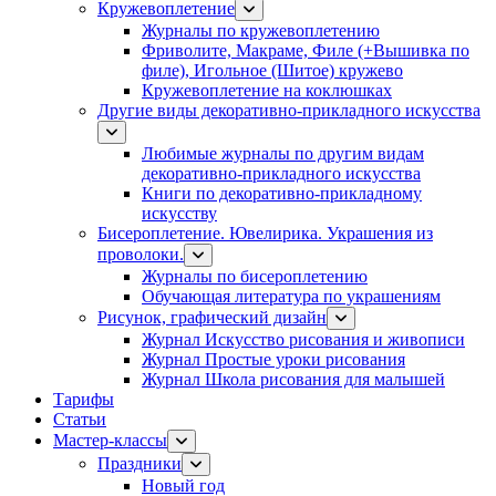
Кружевоплетение
Журналы по кружевоплетению
Фриволите, Макраме, Филе (+Вышивка по
филе), Игольное (Шитое) кружево
Кружевоплетение на коклюшках
Другие виды декоративно-прикладного искусства
Любимые журналы по другим видам
декоративно-прикладного искусства
Книги по декоративно-прикладному
искусству
Бисероплетение. Ювелирика. Украшения из
проволоки.
Журналы по бисероплетению
Обучающая литература по украшениям
Рисунок, графический дизайн
Журнал Искусство рисования и живописи
Журнал Простые уроки рисования
Журнал Школа рисования для малышей
Тарифы
Статьи
Мастер-классы
Праздники
Новый год