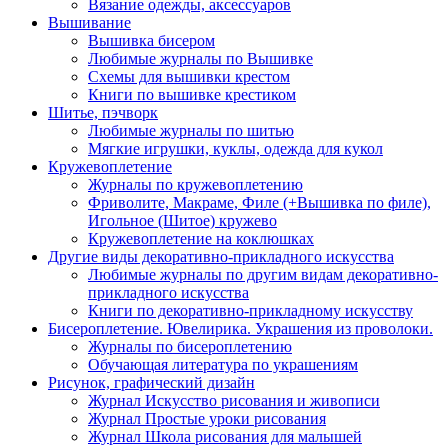
Вязание одежды, аксессуаров
Вышивание
Вышивка бисером
Любимые журналы по Вышивке
Схемы для вышивки крестом
Книги по вышивке крестиком
Шитье, пэчворк
Любимые журналы по шитью
Мягкие игрушки, куклы, одежда для кукол
Кружевоплетение
Журналы по кружевоплетению
Фриволите, Макраме, Филе (+Вышивка по филе),
Игольное (Шитое) кружево
Кружевоплетение на коклюшках
Другие виды декоративно-прикладного искусства
Любимые журналы по другим видам декоративно-
прикладного искусства
Книги по декоративно-прикладному искусству
Бисероплетение. Ювелирика. Украшения из проволоки.
Журналы по бисероплетению
Обучающая литература по украшениям
Рисунок, графический дизайн
Журнал Искусство рисования и живописи
Журнал Простые уроки рисования
Журнал Школа рисования для малышей