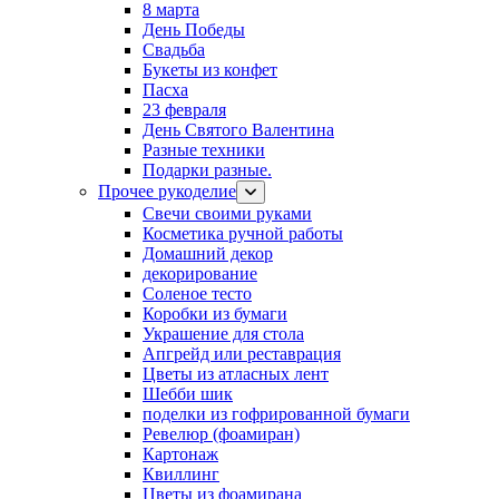
8 марта
День Победы
Свадьба
Букеты из конфет
Пасха
23 февраля
День Святого Валентина
Разные техники
Подарки разные.
Прочее рукоделие
Свечи своими руками
Косметика ручной работы
Домашний декор
декорирование
Соленое тесто
Коробки из бумаги
Украшение для стола
Апгрейд или реставрация
Цветы из атласных лент
Шебби шик
поделки из гофрированной бумаги
Ревелюр (фоамиран)
Картонаж
Квиллинг
Цветы из фоамирана