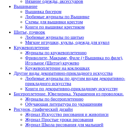
Вязание одежды, аксессуаров
Вышивание
Вышивка бисером
Любимые журналы по Вышивке
Схемы для вышивки крестом
Книги по вышивке крестиком
Шитье, пэчворк
Любимые журналы по шитью
Мягкие игрушки, куклы, одежда для кукол
Кружевоплетение
Журналы по кружевоплетению
Фриволите, Макраме, Филе (+Вышивка по филе),
Игольное (Шитое) кружево
Кружевоплетение на коклюшках
Другие виды декоративно-прикладного искусства
Любимые журналы по другим видам декоративно-
прикладного искусства
Книги по декоративно-прикладному искусству
Бисероплетение. Ювелирика. Украшения из проволоки.
Журналы по бисероплетению
Обучающая литература по украшениям
Рисунок, графический дизайн
Журнал Искусство рисования и живописи
Журнал Простые уроки рисования
Журнал Школа рисования для малышей