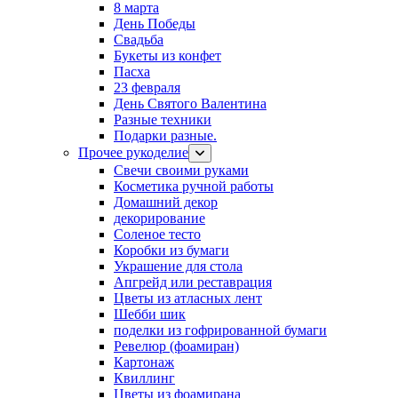
8 марта
День Победы
Свадьба
Букеты из конфет
Пасха
23 февраля
День Святого Валентина
Разные техники
Подарки разные.
Прочее рукоделие
Свечи своими руками
Косметика ручной работы
Домашний декор
декорирование
Соленое тесто
Коробки из бумаги
Украшение для стола
Апгрейд или реставрация
Цветы из атласных лент
Шебби шик
поделки из гофрированной бумаги
Ревелюр (фоамиран)
Картонаж
Квиллинг
Цветы из фоамирана