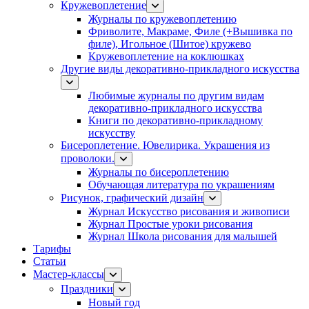
Кружевоплетение
Журналы по кружевоплетению
Фриволите, Макраме, Филе (+Вышивка по
филе), Игольное (Шитое) кружево
Кружевоплетение на коклюшках
Другие виды декоративно-прикладного искусства
Любимые журналы по другим видам
декоративно-прикладного искусства
Книги по декоративно-прикладному
искусству
Бисероплетение. Ювелирика. Украшения из
проволоки.
Журналы по бисероплетению
Обучающая литература по украшениям
Рисунок, графический дизайн
Журнал Искусство рисования и живописи
Журнал Простые уроки рисования
Журнал Школа рисования для малышей
Тарифы
Статьи
Мастер-классы
Праздники
Новый год