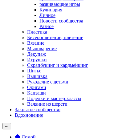
развивающие игры
Кулинария
Личное
Новости сообщества
Разное
Пластика
Бисероплетение, плетение
Вязание
Мыловарение
Декупаж
Игрушки
Скрапбукинг и кардмейкинг
Шитье
Вышивка
Рукоделие с детьми
Оригами
Канзаши
Поделки и мастер-классы
Валяние из шерсти
Закрытое сообщество
Вдохновение
Домой