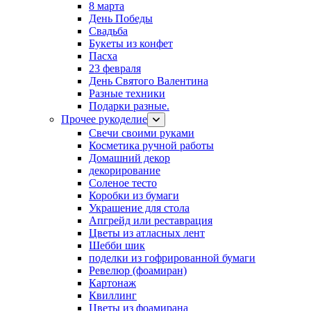
8 марта
День Победы
Свадьба
Букеты из конфет
Пасха
23 февраля
День Святого Валентина
Разные техники
Подарки разные.
Прочее рукоделие
Свечи своими руками
Косметика ручной работы
Домашний декор
декорирование
Соленое тесто
Коробки из бумаги
Украшение для стола
Апгрейд или реставрация
Цветы из атласных лент
Шебби шик
поделки из гофрированной бумаги
Ревелюр (фоамиран)
Картонаж
Квиллинг
Цветы из фоамирана