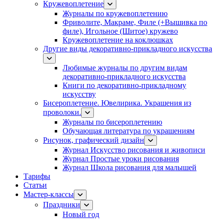
Кружевоплетение
Журналы по кружевоплетению
Фриволите, Макраме, Филе (+Вышивка по
филе), Игольное (Шитое) кружево
Кружевоплетение на коклюшках
Другие виды декоративно-прикладного искусства
Любимые журналы по другим видам
декоративно-прикладного искусства
Книги по декоративно-прикладному
искусству
Бисероплетение. Ювелирика. Украшения из
проволоки.
Журналы по бисероплетению
Обучающая литература по украшениям
Рисунок, графический дизайн
Журнал Искусство рисования и живописи
Журнал Простые уроки рисования
Журнал Школа рисования для малышей
Тарифы
Статьи
Мастер-классы
Праздники
Новый год