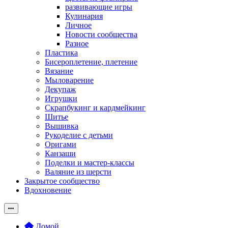
развивающие игры
Кулинария
Личное
Новости сообщества
Разное
Пластика
Бисероплетение, плетение
Вязание
Мыловарение
Декупаж
Игрушки
Скрапбукинг и кардмейкинг
Шитье
Вышивка
Рукоделие с детьми
Оригами
Канзаши
Поделки и мастер-классы
Валяние из шерсти
Закрытое сообщество
Вдохновение
Домой