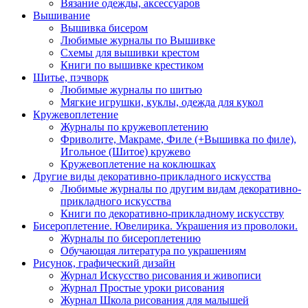
Вязание одежды, аксессуаров
Вышивание
Вышивка бисером
Любимые журналы по Вышивке
Схемы для вышивки крестом
Книги по вышивке крестиком
Шитье, пэчворк
Любимые журналы по шитью
Мягкие игрушки, куклы, одежда для кукол
Кружевоплетение
Журналы по кружевоплетению
Фриволите, Макраме, Филе (+Вышивка по филе),
Игольное (Шитое) кружево
Кружевоплетение на коклюшках
Другие виды декоративно-прикладного искусства
Любимые журналы по другим видам декоративно-
прикладного искусства
Книги по декоративно-прикладному искусству
Бисероплетение. Ювелирика. Украшения из проволоки.
Журналы по бисероплетению
Обучающая литература по украшениям
Рисунок, графический дизайн
Журнал Искусство рисования и живописи
Журнал Простые уроки рисования
Журнал Школа рисования для малышей