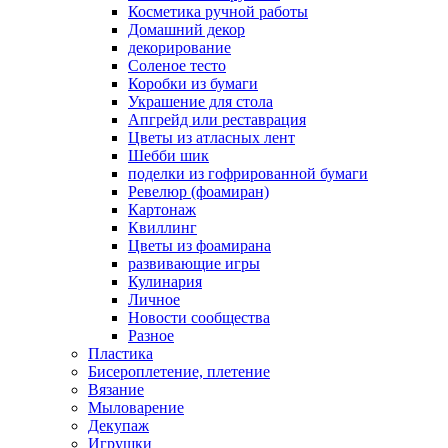
Косметика ручной работы
Домашний декор
декорирование
Соленое тесто
Коробки из бумаги
Украшение для стола
Апгрейд или реставрация
Цветы из атласных лент
Шебби шик
поделки из гофрированной бумаги
Ревелюр (фоамиран)
Картонаж
Квиллинг
Цветы из фоамирана
развивающие игры
Кулинария
Личное
Новости сообщества
Разное
Пластика
Бисероплетение, плетение
Вязание
Мыловарение
Декупаж
Игрушки