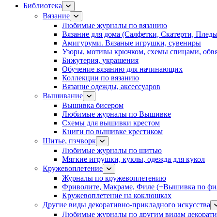
Библиотека
Вязание
Любимые журналы по вязанию
Вязание для дома (Салфетки, Скатерти, Плед
Амигуруми. Вязаные игрушки, сувениры
Узоры, мотивы крючком, схемы спицами, обвя
Бижутерия, украшения
Обучение вязанию для начинающих
Коллекции по вязанию
Вязание одежды, аксессуаров
Вышивание
Вышивка бисером
Любимые журналы по Вышивке
Схемы для вышивки крестом
Книги по вышивке крестиком
Шитье, пэчворк
Любимые журналы по шитью
Мягкие игрушки, куклы, одежда для кукол
Кружевоплетение
Журналы по кружевоплетению
Фриволите, Макраме, Филе (+Вышивка по фил
Кружевоплетение на коклюшках
Другие виды декоративно-прикладного искусства
Любимые журналы по другим видам декорати