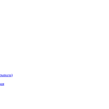
рывала)
рая