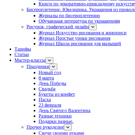
Книги по декоративно-прикладному искусств
Бисероплетение. Ювелирика. Украшения из провол
Журналы по бисероплетению
Обучающая литература по украшениям
Рисунок, графический дизайн
Журнал Искусство рисования и живописи
Журнал Простые уроки рисования
Журнал Школа рисования для малышей
Тарифы
Статьи
Мастер-классы
Праздники
Новый год
8 марта
День Победы
Свадьба
Букеты из конфет
Пасха
23 февраля
День Святого Валентина
Разные техники
Подарки разные.
Прочее рукоделие
Свечи своими руками