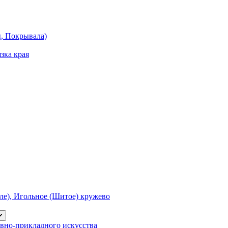
ы, Покрывала)
зка края
е), Игольное (Шитое) кружево
вно-прикладного искусства