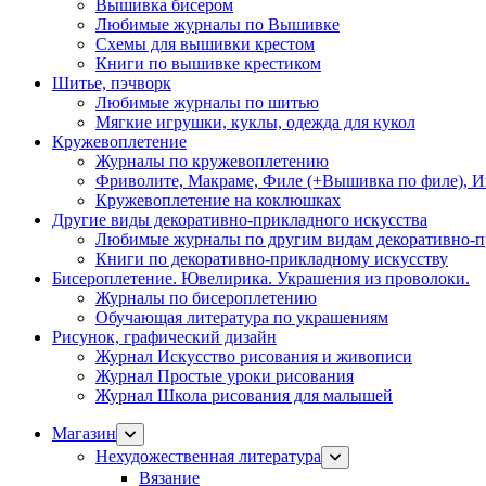
Вышивка бисером
Любимые журналы по Вышивке
Схемы для вышивки крестом
Книги по вышивке крестиком
Шитье, пэчворк
Любимые журналы по шитью
Мягкие игрушки, куклы, одежда для кукол
Кружевоплетение
Журналы по кружевоплетению
Фриволите, Макраме, Филе (+Вышивка по филе), И
Кружевоплетение на коклюшках
Другие виды декоративно-прикладного искусства
Любимые журналы по другим видам декоративно-п
Книги по декоративно-прикладному искусству
Бисероплетение. Ювелирика. Украшения из проволоки.
Журналы по бисероплетению
Обучающая литература по украшениям
Рисунок, графический дизайн
Журнал Искусство рисования и живописи
Журнал Простые уроки рисования
Журнал Школа рисования для малышей
Магазин
Нехудожественная литература
Вязание