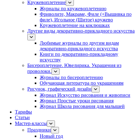
Кружевоплетение
Журналы по кружевоплетению
Фриволите, Макраме, Филе (+Вышивка по
филе), Игольное (Шитое) кружево
Кружевоплетение на коклюшках
Другие виды декоративно-прикладного искусства
Любимые журналы по другим видам
декоративно-прикладного искусства
Книги по декоративно-прикладному
искусству
Бисероплетение. Ювелирика. Украшения из
проволоки.
Журналы по бисероплетению
Обучающая литература по украшениям
Рисунок, графический дизайн
Журнал Искусство рисования и живописи
Журнал Простые уроки рисования
Журнал Школа рисования для малышей
Тарифы
Статьи
Мастер-классы
Праздники
Новый год