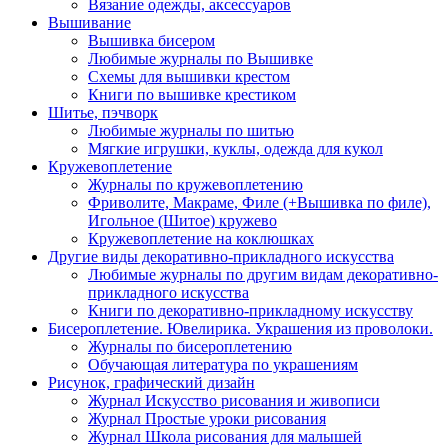
Вязание одежды, аксессуаров
Вышивание
Вышивка бисером
Любимые журналы по Вышивке
Схемы для вышивки крестом
Книги по вышивке крестиком
Шитье, пэчворк
Любимые журналы по шитью
Мягкие игрушки, куклы, одежда для кукол
Кружевоплетение
Журналы по кружевоплетению
Фриволите, Макраме, Филе (+Вышивка по филе),
Игольное (Шитое) кружево
Кружевоплетение на коклюшках
Другие виды декоративно-прикладного искусства
Любимые журналы по другим видам декоративно-
прикладного искусства
Книги по декоративно-прикладному искусству
Бисероплетение. Ювелирика. Украшения из проволоки.
Журналы по бисероплетению
Обучающая литература по украшениям
Рисунок, графический дизайн
Журнал Искусство рисования и живописи
Журнал Простые уроки рисования
Журнал Школа рисования для малышей