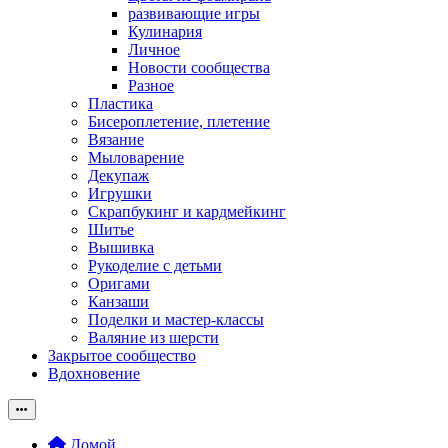
развивающие игры
Кулинария
Личное
Новости сообщества
Разное
Пластика
Бисероплетение, плетение
Вязание
Мыловарение
Декупаж
Игрушки
Скрапбукинг и кардмейкинг
Шитье
Вышивка
Рукоделие с детьми
Оригами
Канзаши
Поделки и мастер-классы
Валяние из шерсти
Закрытое сообщество
Вдохновение
Домой