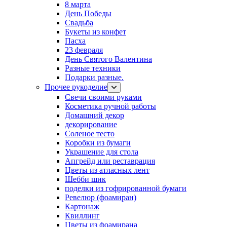
8 марта
День Победы
Свадьба
Букеты из конфет
Пасха
23 февраля
День Святого Валентина
Разные техники
Подарки разные.
Прочее рукоделие
Свечи своими руками
Косметика ручной работы
Домашний декор
декорирование
Соленое тесто
Коробки из бумаги
Украшение для стола
Апгрейд или реставрация
Цветы из атласных лент
Шебби шик
поделки из гофрированной бумаги
Ревелюр (фоамиран)
Картонаж
Квиллинг
Цветы из фоамирана