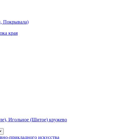
ы, Покрывала)
зка края
е), Игольное (Шитое) кружево
вно-прикладного искусства