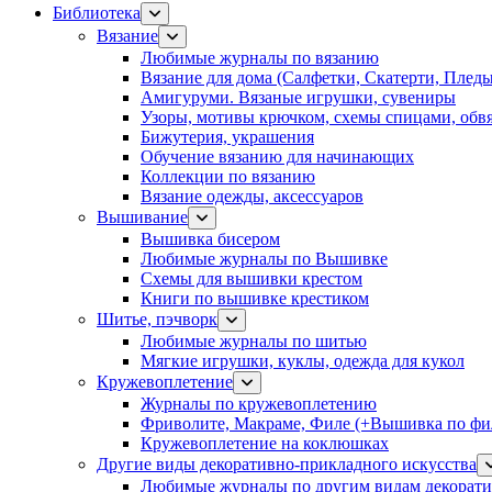
Библиотека
Вязание
Любимые журналы по вязанию
Вязание для дома (Салфетки, Скатерти, Плед
Амигуруми. Вязаные игрушки, сувениры
Узоры, мотивы крючком, схемы спицами, обвя
Бижутерия, украшения
Обучение вязанию для начинающих
Коллекции по вязанию
Вязание одежды, аксессуаров
Вышивание
Вышивка бисером
Любимые журналы по Вышивке
Схемы для вышивки крестом
Книги по вышивке крестиком
Шитье, пэчворк
Любимые журналы по шитью
Мягкие игрушки, куклы, одежда для кукол
Кружевоплетение
Журналы по кружевоплетению
Фриволите, Макраме, Филе (+Вышивка по фил
Кружевоплетение на коклюшках
Другие виды декоративно-прикладного искусства
Любимые журналы по другим видам декорати