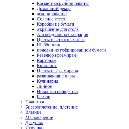
Косметика ручной работы
Домашний декор
декорирование
Соленое тесто
Коробки из бумаги
Украшение для стола
Апгрейд или реставрация
Цветы из атласных лент
Шебби шик
поделки из гофрированной бумаги
Ревелюр (фоамиран)
Картонаж
Квиллинг
Цветы из фоамирана
развивающие игры
Кулинария
Личное
Новости сообщества
Разное
Пластика
Бисероплетение, плетение
Вязание
Мыловарение
Декупаж
Игрушки