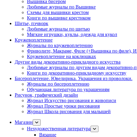
Вышивка бисером
Любимые журналы по Вышивке
Схемы для вышивки крестом
Книги по вышивке крестиком
Шитье, пэчворк
Любимые журналы по шитью
Мягкие игрушки, куклы, одежда для кукол
Кружевоплетение
Журналы по кружевоплетению
Фриволите, Макраме, Филе (+Вышивка по филе), И
Кружевоплетение на коклюшках
Другие виды декоративно-прикладного искусства
Любимые журналы по другим видам декоративно-п
Книги по декоративно-прикладному искусству
Бисероплетение. Ювелирика. Украшения из проволоки.
Журналы по бисероплетению
Обучающая литература по украшениям
Рисунок, графический дизайн
Журнал Искусство рисования и живописи
Журнал Простые уроки рисования
Журнал Школа рисования для малышей
Магазин
Нехудожественная литература
Вязание