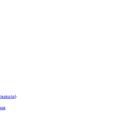
рывала)
рая