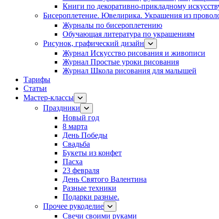
Книги по декоративно-прикладному искусств
Бисероплетение. Ювелирика. Украшения из провол
Журналы по бисероплетению
Обучающая литература по украшениям
Рисунок, графический дизайн
Журнал Искусство рисования и живописи
Журнал Простые уроки рисования
Журнал Школа рисования для малышей
Тарифы
Статьи
Мастер-классы
Праздники
Новый год
8 марта
День Победы
Свадьба
Букеты из конфет
Пасха
23 февраля
День Святого Валентина
Разные техники
Подарки разные.
Прочее рукоделие
Свечи своими руками