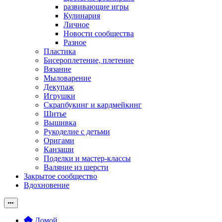
развивающие игры
Кулинария
Личное
Новости сообщества
Разное
Пластика
Бисероплетение, плетение
Вязание
Мыловарение
Декупаж
Игрушки
Скрапбукинг и кардмейкинг
Шитье
Вышивка
Рукоделие с детьми
Оригами
Канзаши
Поделки и мастер-классы
Валяние из шерсти
Закрытое сообщество
Вдохновение
Домой