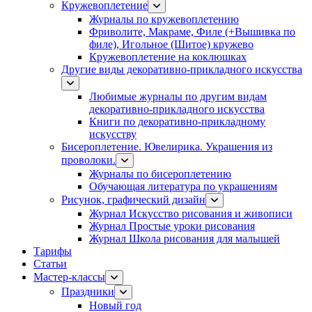
Кружевоплетение
Журналы по кружевоплетению
Фриволите, Макраме, Филе (+Вышивка по
филе), Игольное (Шитое) кружево
Кружевоплетение на коклюшках
Другие виды декоративно-прикладного искусства
Любимые журналы по другим видам
декоративно-прикладного искусства
Книги по декоративно-прикладному
искусству
Бисероплетение. Ювелирика. Украшения из
проволоки.
Журналы по бисероплетению
Обучающая литература по украшениям
Рисунок, графический дизайн
Журнал Искусство рисования и живописи
Журнал Простые уроки рисования
Журнал Школа рисования для малышей
Тарифы
Статьи
Мастер-классы
Праздники
Новый год