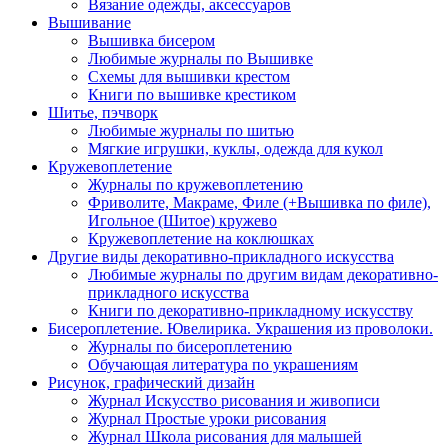
Вязание одежды, аксессуаров
Вышивание
Вышивка бисером
Любимые журналы по Вышивке
Схемы для вышивки крестом
Книги по вышивке крестиком
Шитье, пэчворк
Любимые журналы по шитью
Мягкие игрушки, куклы, одежда для кукол
Кружевоплетение
Журналы по кружевоплетению
Фриволите, Макраме, Филе (+Вышивка по филе),
Игольное (Шитое) кружево
Кружевоплетение на коклюшках
Другие виды декоративно-прикладного искусства
Любимые журналы по другим видам декоративно-
прикладного искусства
Книги по декоративно-прикладному искусству
Бисероплетение. Ювелирика. Украшения из проволоки.
Журналы по бисероплетению
Обучающая литература по украшениям
Рисунок, графический дизайн
Журнал Искусство рисования и живописи
Журнал Простые уроки рисования
Журнал Школа рисования для малышей