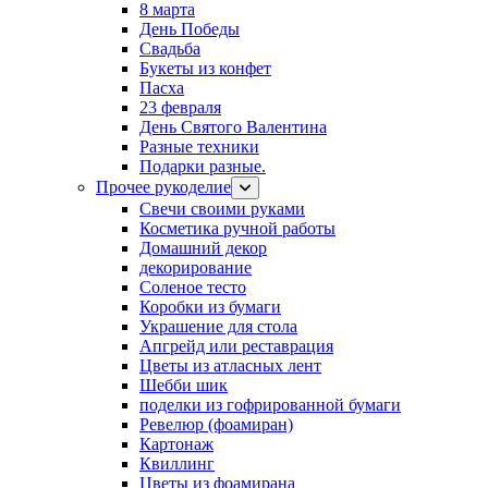
8 марта
День Победы
Свадьба
Букеты из конфет
Пасха
23 февраля
День Святого Валентина
Разные техники
Подарки разные.
Прочее рукоделие
Свечи своими руками
Косметика ручной работы
Домашний декор
декорирование
Соленое тесто
Коробки из бумаги
Украшение для стола
Апгрейд или реставрация
Цветы из атласных лент
Шебби шик
поделки из гофрированной бумаги
Ревелюр (фоамиран)
Картонаж
Квиллинг
Цветы из фоамирана