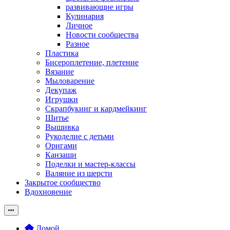
развивающие игры
Кулинария
Личное
Новости сообщества
Разное
Пластика
Бисероплетение, плетение
Вязание
Мыловарение
Декупаж
Игрушки
Скрапбукинг и кардмейкинг
Шитье
Вышивка
Рукоделие с детьми
Оригами
Канзаши
Поделки и мастер-классы
Валяние из шерсти
Закрытое сообщество
Вдохновение
Домой