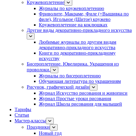
Кружевоплетение
Журналы по кружевоплетению
Фриволите, Макраме, Филе (+Вышивка по
филе), Игольное (Шитое) кружево
Кружевоплетение на коклюшках
Другие виды декоративно-прикладного искусства
Любимые журналы по другим видам
декоративно-прикладного искусства
Книги по декоративно-прикладному
искусству
Бисероплетение. Ювелирика. Украшения из
проволоки.
Журналы по бисероплетению
Обучающая литература по украшениям
Рисунок, графический дизайн
Журнал Искусство рисования и живописи
Журнал Простые уроки рисования
Журнал Школа рисования для малышей
Тарифы
Статьи
Мастер-классы
Праздники
Новый год