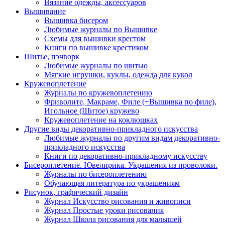
Вязание одежды, аксессуаров
Вышивание
Вышивка бисером
Любимые журналы по Вышивке
Схемы для вышивки крестом
Книги по вышивке крестиком
Шитье, пэчворк
Любимые журналы по шитью
Мягкие игрушки, куклы, одежда для кукол
Кружевоплетение
Журналы по кружевоплетению
Фриволите, Макраме, Филе (+Вышивка по филе),
Игольное (Шитое) кружево
Кружевоплетение на коклюшках
Другие виды декоративно-прикладного искусства
Любимые журналы по другим видам декоративно-
прикладного искусства
Книги по декоративно-прикладному искусству
Бисероплетение. Ювелирика. Украшения из проволоки.
Журналы по бисероплетению
Обучающая литература по украшениям
Рисунок, графический дизайн
Журнал Искусство рисования и живописи
Журнал Простые уроки рисования
Журнал Школа рисования для малышей