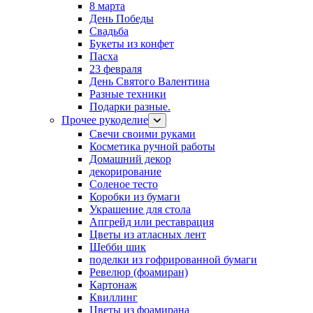
8 марта
День Победы
Свадьба
Букеты из конфет
Пасха
23 февраля
День Святого Валентина
Разные техники
Подарки разные.
Прочее рукоделие
Свечи своими руками
Косметика ручной работы
Домашний декор
декорирование
Соленое тесто
Коробки из бумаги
Украшение для стола
Апгрейд или реставрация
Цветы из атласных лент
Шебби шик
поделки из гофрированной бумаги
Ревелюр (фоамиран)
Картонаж
Квиллинг
Цветы из фоамирана