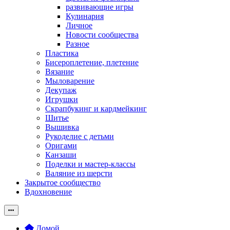
развивающие игры
Кулинария
Личное
Новости сообщества
Разное
Пластика
Бисероплетение, плетение
Вязание
Мыловарение
Декупаж
Игрушки
Скрапбукинг и кардмейкинг
Шитье
Вышивка
Рукоделие с детьми
Оригами
Канзаши
Поделки и мастер-классы
Валяние из шерсти
Закрытое сообщество
Вдохновение
Домой