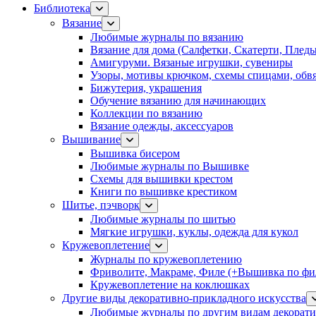
Библиотека
Вязание
Любимые журналы по вязанию
Вязание для дома (Салфетки, Скатерти, Плед
Амигуруми. Вязаные игрушки, сувениры
Узоры, мотивы крючком, схемы спицами, обвя
Бижутерия, украшения
Обучение вязанию для начинающих
Коллекции по вязанию
Вязание одежды, аксессуаров
Вышивание
Вышивка бисером
Любимые журналы по Вышивке
Схемы для вышивки крестом
Книги по вышивке крестиком
Шитье, пэчворк
Любимые журналы по шитью
Мягкие игрушки, куклы, одежда для кукол
Кружевоплетение
Журналы по кружевоплетению
Фриволите, Макраме, Филе (+Вышивка по фил
Кружевоплетение на коклюшках
Другие виды декоративно-прикладного искусства
Любимые журналы по другим видам декорати