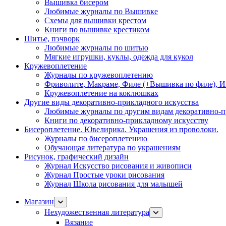
Вышивка бисером
Любимые журналы по Вышивке
Схемы для вышивки крестом
Книги по вышивке крестиком
Шитье, пэчворк
Любимые журналы по шитью
Мягкие игрушки, куклы, одежда для кукол
Кружевоплетение
Журналы по кружевоплетению
Фриволите, Макраме, Филе (+Вышивка по филе), И
Кружевоплетение на коклюшках
Другие виды декоративно-прикладного искусства
Любимые журналы по другим видам декоративно-п
Книги по декоративно-прикладному искусству
Бисероплетение. Ювелирика. Украшения из проволоки.
Журналы по бисероплетению
Обучающая литература по украшениям
Рисунок, графический дизайн
Журнал Искусство рисования и живописи
Журнал Простые уроки рисования
Журнал Школа рисования для малышей
Магазин
Нехудожественная литература
Вязание