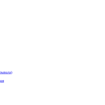
рывала)
рая