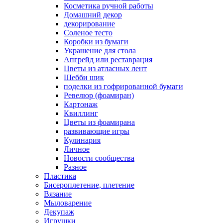
Косметика ручной работы
Домашний декор
декорирование
Соленое тесто
Коробки из бумаги
Украшение для стола
Апгрейд или реставрация
Цветы из атласных лент
Шебби шик
поделки из гофрированной бумаги
Ревелюр (фоамиран)
Картонаж
Квиллинг
Цветы из фоамирана
развивающие игры
Кулинария
Личное
Новости сообщества
Разное
Пластика
Бисероплетение, плетение
Вязание
Мыловарение
Декупаж
Игрушки