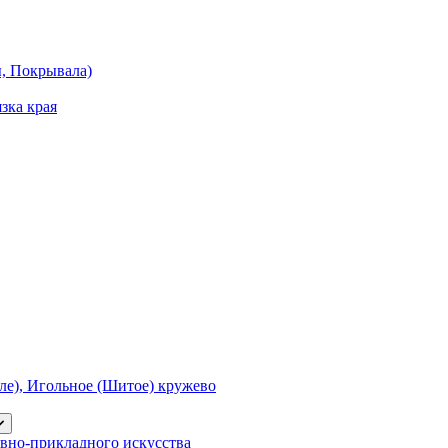
ы, Покрывала)
зка края
е), Игольное (Шитое) кружево
вно-прикладного искусства