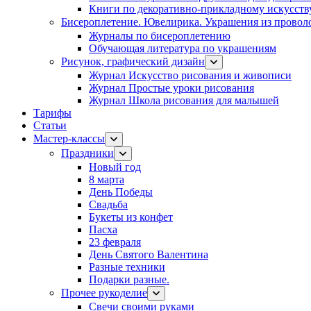
Книги по декоративно-прикладному искусств
Бисероплетение. Ювелирика. Украшения из провол
Журналы по бисероплетению
Обучающая литература по украшениям
Рисунок, графический дизайн
Журнал Искусство рисования и живописи
Журнал Простые уроки рисования
Журнал Школа рисования для малышей
Тарифы
Статьи
Мастер-классы
Праздники
Новый год
8 марта
День Победы
Свадьба
Букеты из конфет
Пасха
23 февраля
День Святого Валентина
Разные техники
Подарки разные.
Прочее рукоделие
Свечи своими руками