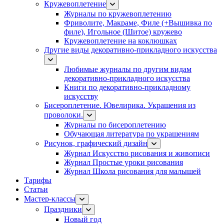
Кружевоплетение
Журналы по кружевоплетению
Фриволите, Макраме, Филе (+Вышивка по
филе), Игольное (Шитое) кружево
Кружевоплетение на коклюшках
Другие виды декоративно-прикладного искусства
Любимые журналы по другим видам
декоративно-прикладного искусства
Книги по декоративно-прикладному
искусству
Бисероплетение. Ювелирика. Украшения из
проволоки.
Журналы по бисероплетению
Обучающая литература по украшениям
Рисунок, графический дизайн
Журнал Искусство рисования и живописи
Журнал Простые уроки рисования
Журнал Школа рисования для малышей
Тарифы
Статьи
Мастер-классы
Праздники
Новый год