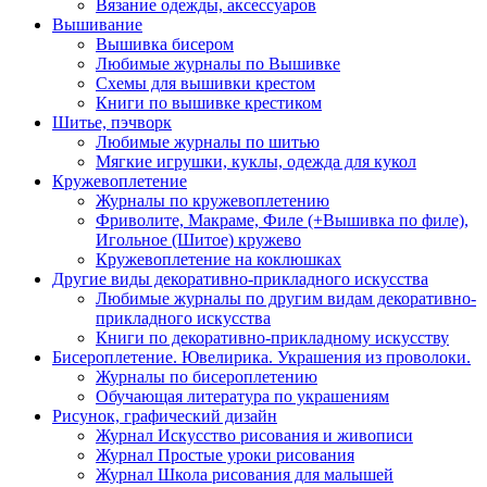
Вязание одежды, аксессуаров
Вышивание
Вышивка бисером
Любимые журналы по Вышивке
Схемы для вышивки крестом
Книги по вышивке крестиком
Шитье, пэчворк
Любимые журналы по шитью
Мягкие игрушки, куклы, одежда для кукол
Кружевоплетение
Журналы по кружевоплетению
Фриволите, Макраме, Филе (+Вышивка по филе),
Игольное (Шитое) кружево
Кружевоплетение на коклюшках
Другие виды декоративно-прикладного искусства
Любимые журналы по другим видам декоративно-
прикладного искусства
Книги по декоративно-прикладному искусству
Бисероплетение. Ювелирика. Украшения из проволоки.
Журналы по бисероплетению
Обучающая литература по украшениям
Рисунок, графический дизайн
Журнал Искусство рисования и живописи
Журнал Простые уроки рисования
Журнал Школа рисования для малышей