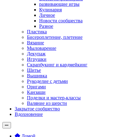
развивающие игры
Кулинария
Личное
Новости сообщества
Разное
Пластика
Бисероплетение, плетение
Вязание
Мыловарение
Декупаж
Игрушки
Скрапбукинг и кардмейкинг
Шитье
Вышивка
Рукоделие с детьми
Оригами
Канзаши
Поделки и мастер-классы
Валяние из шерсти
Закрытое сообщество
Вдохновение
Домой