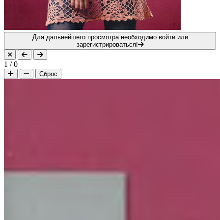
Для дальнейшего просмотра необходимо войти или
зарегистрироваться!
1
/
0
Сброс