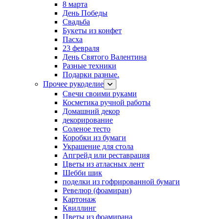
8 марта
День Победы
Свадьба
Букеты из конфет
Пасха
23 февраля
День Святого Валентина
Разные техники
Подарки разные.
Прочее рукоделие
Свечи своими руками
Косметика ручной работы
Домашний декор
декорирование
Соленое тесто
Коробки из бумаги
Украшение для стола
Апгрейд или реставрация
Цветы из атласных лент
Шебби шик
поделки из гофрированной бумаги
Ревелюр (фоамиран)
Картонаж
Квиллинг
Цветы из фоамирана