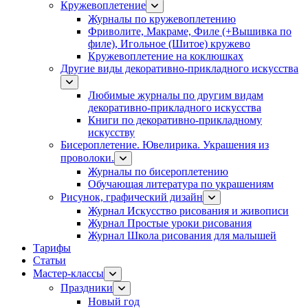
Кружевоплетение
Журналы по кружевоплетению
Фриволите, Макраме, Филе (+Вышивка по
филе), Игольное (Шитое) кружево
Кружевоплетение на коклюшках
Другие виды декоративно-прикладного искусства
Любимые журналы по другим видам
декоративно-прикладного искусства
Книги по декоративно-прикладному
искусству
Бисероплетение. Ювелирика. Украшения из
проволоки.
Журналы по бисероплетению
Обучающая литература по украшениям
Рисунок, графический дизайн
Журнал Искусство рисования и живописи
Журнал Простые уроки рисования
Журнал Школа рисования для малышей
Тарифы
Статьи
Мастер-классы
Праздники
Новый год