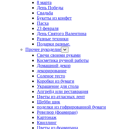
8 марта
День Победы
Свадьба
Букеты из конфет
Пасха
23 февраля
День Святого Валентина
Разные техники
Подарки разные.
Прочее рукоделие
Свечи своими руками
Косметика ручной работы
Домашний декор
декорирование
Соленое тесто
Коробки из бумаги
Украшение для стола
Апгрейд или реставрация
Цветы из атласных лент
Шебби шик
поделки из гофрированной бумаги
Ревелюр (фоамиран)
Картонаж
Квиллинг
Цветы из фоамирана