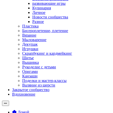
развивающие игры
Кулинария
Личное
Новости сообщества
Разное
Пластика
Бисероплетение, плетение
Вязание
Мыловарение
Декупаж
Игрушки
Скрапбукинг и кардмейкинг
Шитье
Вышивка
Рукоделие с детьми
Оригами
Канзаши
Поделки и мастер-классы
Валяние из шерсти
Закрытое сообщество
Вдохновение
Домой