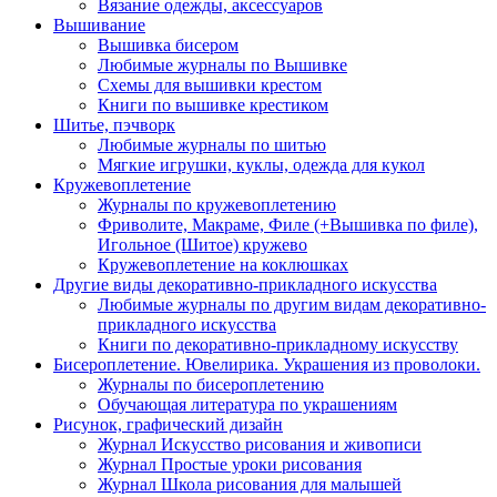
Вязание одежды, аксессуаров
Вышивание
Вышивка бисером
Любимые журналы по Вышивке
Схемы для вышивки крестом
Книги по вышивке крестиком
Шитье, пэчворк
Любимые журналы по шитью
Мягкие игрушки, куклы, одежда для кукол
Кружевоплетение
Журналы по кружевоплетению
Фриволите, Макраме, Филе (+Вышивка по филе),
Игольное (Шитое) кружево
Кружевоплетение на коклюшках
Другие виды декоративно-прикладного искусства
Любимые журналы по другим видам декоративно-
прикладного искусства
Книги по декоративно-прикладному искусству
Бисероплетение. Ювелирика. Украшения из проволоки.
Журналы по бисероплетению
Обучающая литература по украшениям
Рисунок, графический дизайн
Журнал Искусство рисования и живописи
Журнал Простые уроки рисования
Журнал Школа рисования для малышей