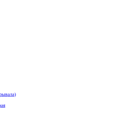
рывала)
рая