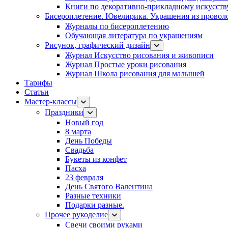
Книги по декоративно-прикладному искусств
Бисероплетение. Ювелирика. Украшения из провол
Журналы по бисероплетению
Обучающая литература по украшениям
Рисунок, графический дизайн
Журнал Искусство рисования и живописи
Журнал Простые уроки рисования
Журнал Школа рисования для малышей
Тарифы
Статьи
Мастер-классы
Праздники
Новый год
8 марта
День Победы
Свадьба
Букеты из конфет
Пасха
23 февраля
День Святого Валентина
Разные техники
Подарки разные.
Прочее рукоделие
Свечи своими руками