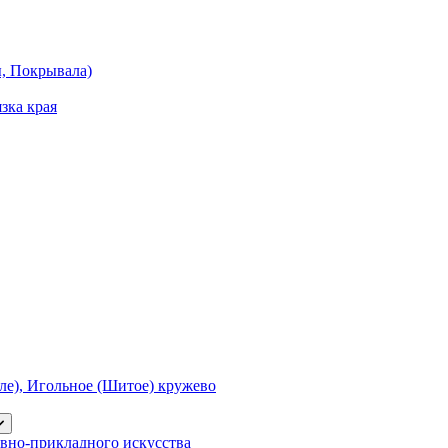
ы, Покрывала)
зка края
е), Игольное (Шитое) кружево
вно-прикладного искусства