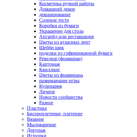
Косметика ручной работы
Домашний декор
декорирование
Соленое тесто
Коробки из бумаги
Украшение для стола
Апгрейд или реставрация
Цветы из атласных лент
Шебби шик
поделки из гофрированной бумаги
Ревелюр (фоамиран)
Картонаж
Квиллинг
Цветы из фоамирана
развивающие игры
Кулинария
Личное
Новости сообщества
Разное
Пластика
Бисероплетение, плетение
Вязание
Мыловарение
Декупаж
Игрушки