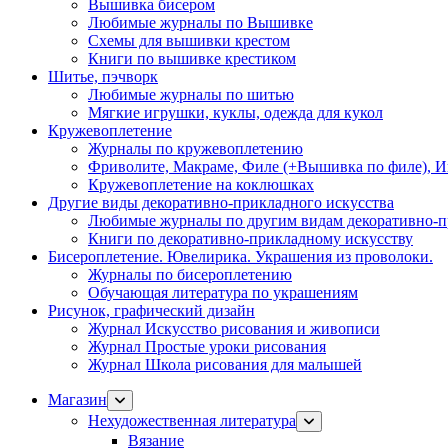
Вышивка бисером
Любимые журналы по Вышивке
Схемы для вышивки крестом
Книги по вышивке крестиком
Шитье, пэчворк
Любимые журналы по шитью
Мягкие игрушки, куклы, одежда для кукол
Кружевоплетение
Журналы по кружевоплетению
Фриволите, Макраме, Филе (+Вышивка по филе), И
Кружевоплетение на коклюшках
Другие виды декоративно-прикладного искусства
Любимые журналы по другим видам декоративно-п
Книги по декоративно-прикладному искусству
Бисероплетение. Ювелирика. Украшения из проволоки.
Журналы по бисероплетению
Обучающая литература по украшениям
Рисунок, графический дизайн
Журнал Искусство рисования и живописи
Журнал Простые уроки рисования
Журнал Школа рисования для малышей
Магазин
Нехудожественная литература
Вязание