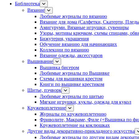
Библиотека
Вязание
Любимые журналы по вязанию
Вязание для дома (Салфетки, Скатерти, Плед
Амигуруми. Вязаные игрушки, сувениры
Узоры, мотивы крючком, схемы спицами, обвя
Бижутерия, украшения
Обучение вязанию для начинающих
Коллекции по вязанию
Вязание одежды, аксессуаров
Вышивание
Вышивка бисером
Любимые журналы по Вышивке
Схемы для вышивки крестом
Книги по вышивке крестиком
Шитье, пэчворк
Любимые журналы по шитью
Мягкие игрушки, куклы, одежда для кукол
Кружевоплетение
Журналы по кружевоплетению
Фриволите, Макраме, Филе (+Вышивка по фил
Кружевоплетение на коклюшках
Другие виды декоративно-прикладного искусства
Любимые журналы по другим видам декорати