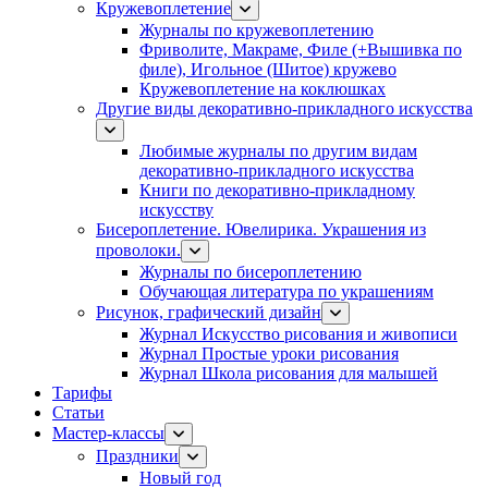
Кружевоплетение
Журналы по кружевоплетению
Фриволите, Макраме, Филе (+Вышивка по
филе), Игольное (Шитое) кружево
Кружевоплетение на коклюшках
Другие виды декоративно-прикладного искусства
Любимые журналы по другим видам
декоративно-прикладного искусства
Книги по декоративно-прикладному
искусству
Бисероплетение. Ювелирика. Украшения из
проволоки.
Журналы по бисероплетению
Обучающая литература по украшениям
Рисунок, графический дизайн
Журнал Искусство рисования и живописи
Журнал Простые уроки рисования
Журнал Школа рисования для малышей
Тарифы
Статьи
Мастер-классы
Праздники
Новый год