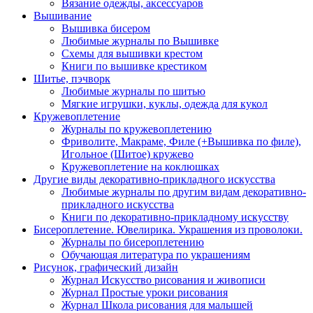
Вязание одежды, аксессуаров
Вышивание
Вышивка бисером
Любимые журналы по Вышивке
Схемы для вышивки крестом
Книги по вышивке крестиком
Шитье, пэчворк
Любимые журналы по шитью
Мягкие игрушки, куклы, одежда для кукол
Кружевоплетение
Журналы по кружевоплетению
Фриволите, Макраме, Филе (+Вышивка по филе),
Игольное (Шитое) кружево
Кружевоплетение на коклюшках
Другие виды декоративно-прикладного искусства
Любимые журналы по другим видам декоративно-
прикладного искусства
Книги по декоративно-прикладному искусству
Бисероплетение. Ювелирика. Украшения из проволоки.
Журналы по бисероплетению
Обучающая литература по украшениям
Рисунок, графический дизайн
Журнал Искусство рисования и живописи
Журнал Простые уроки рисования
Журнал Школа рисования для малышей