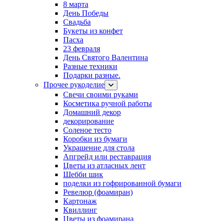
8 марта
День Победы
Свадьба
Букеты из конфет
Пасха
23 февраля
День Святого Валентина
Разные техники
Подарки разные.
Прочее рукоделие
Свечи своими руками
Косметика ручной работы
Домашний декор
декорирование
Соленое тесто
Коробки из бумаги
Украшение для стола
Апгрейд или реставрация
Цветы из атласных лент
Шебби шик
поделки из гофрированной бумаги
Ревелюр (фоамиран)
Картонаж
Квиллинг
Цветы из фоамирана