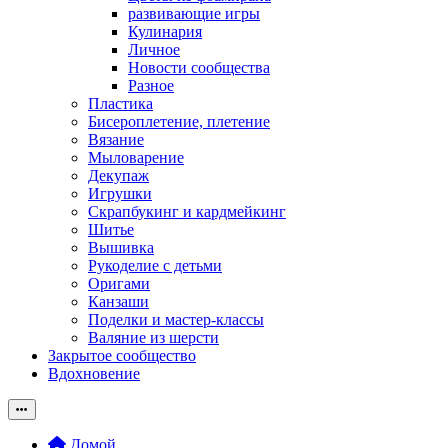
развивающие игры
Кулинария
Личное
Новости сообщества
Разное
Пластика
Бисероплетение, плетение
Вязание
Мыловарение
Декупаж
Игрушки
Скрапбукинг и кардмейкинг
Шитье
Вышивка
Рукоделие с детьми
Оригами
Канзаши
Поделки и мастер-классы
Валяние из шерсти
Закрытое сообщество
Вдохновение
Домой