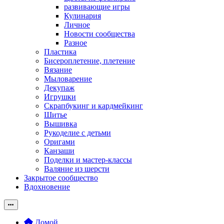
развивающие игры
Кулинария
Личное
Новости сообщества
Разное
Пластика
Бисероплетение, плетение
Вязание
Мыловарение
Декупаж
Игрушки
Скрапбукинг и кардмейкинг
Шитье
Вышивка
Рукоделие с детьми
Оригами
Канзаши
Поделки и мастер-классы
Валяние из шерсти
Закрытое сообщество
Вдохновение
Домой