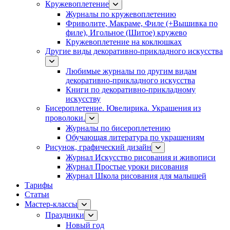
Кружевоплетение
Журналы по кружевоплетению
Фриволите, Макраме, Филе (+Вышивка по
филе), Игольное (Шитое) кружево
Кружевоплетение на коклюшках
Другие виды декоративно-прикладного искусства
Любимые журналы по другим видам
декоративно-прикладного искусства
Книги по декоративно-прикладному
искусству
Бисероплетение. Ювелирика. Украшения из
проволоки.
Журналы по бисероплетению
Обучающая литература по украшениям
Рисунок, графический дизайн
Журнал Искусство рисования и живописи
Журнал Простые уроки рисования
Журнал Школа рисования для малышей
Тарифы
Статьи
Мастер-классы
Праздники
Новый год