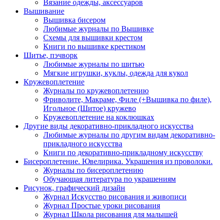
Вязание одежды, аксессуаров
Вышивание
Вышивка бисером
Любимые журналы по Вышивке
Схемы для вышивки крестом
Книги по вышивке крестиком
Шитье, пэчворк
Любимые журналы по шитью
Мягкие игрушки, куклы, одежда для кукол
Кружевоплетение
Журналы по кружевоплетению
Фриволите, Макраме, Филе (+Вышивка по филе),
Игольное (Шитое) кружево
Кружевоплетение на коклюшках
Другие виды декоративно-прикладного искусства
Любимые журналы по другим видам декоративно-
прикладного искусства
Книги по декоративно-прикладному искусству
Бисероплетение. Ювелирика. Украшения из проволоки.
Журналы по бисероплетению
Обучающая литература по украшениям
Рисунок, графический дизайн
Журнал Искусство рисования и живописи
Журнал Простые уроки рисования
Журнал Школа рисования для малышей