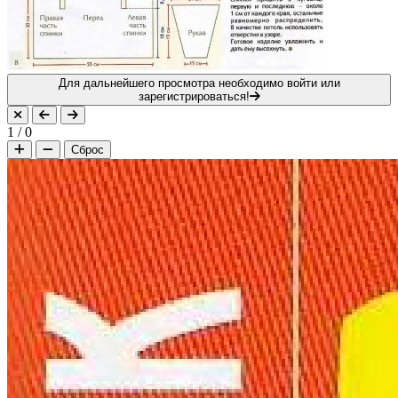
Для дальнейшего просмотра необходимо войти или
зарегистрироваться!
1
/
0
Сброс