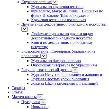
Кружевоплетение
Журналы по кружевоплетению
Фриволите, Макраме, Филе (+Вышивка по
филе), Игольное (Шитое) кружево
Кружевоплетение на коклюшках
Другие виды декоративно-прикладного искусства
Любимые журналы по другим видам
декоративно-прикладного искусства
Книги по декоративно-прикладному
искусству
Бисероплетение. Ювелирика. Украшения из
проволоки.
Журналы по бисероплетению
Обучающая литература по украшениям
Рисунок, графический дизайн
Журнал Искусство рисования и живописи
Журнал Простые уроки рисования
Журнал Школа рисования для малышей
Тарифы
Статьи
Мастер-классы
Праздники
Новый год