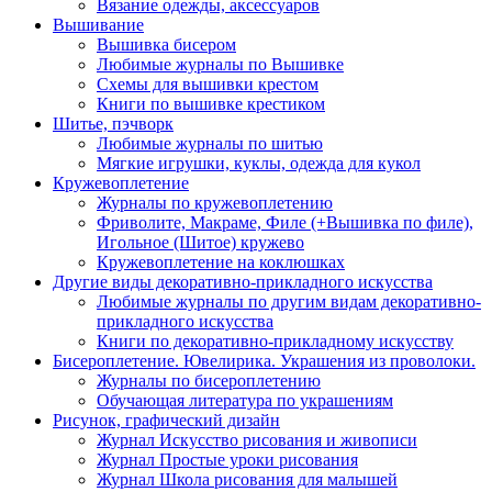
Вязание одежды, аксессуаров
Вышивание
Вышивка бисером
Любимые журналы по Вышивке
Схемы для вышивки крестом
Книги по вышивке крестиком
Шитье, пэчворк
Любимые журналы по шитью
Мягкие игрушки, куклы, одежда для кукол
Кружевоплетение
Журналы по кружевоплетению
Фриволите, Макраме, Филе (+Вышивка по филе),
Игольное (Шитое) кружево
Кружевоплетение на коклюшках
Другие виды декоративно-прикладного искусства
Любимые журналы по другим видам декоративно-
прикладного искусства
Книги по декоративно-прикладному искусству
Бисероплетение. Ювелирика. Украшения из проволоки.
Журналы по бисероплетению
Обучающая литература по украшениям
Рисунок, графический дизайн
Журнал Искусство рисования и живописи
Журнал Простые уроки рисования
Журнал Школа рисования для малышей