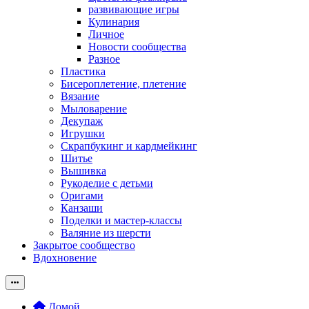
развивающие игры
Кулинария
Личное
Новости сообщества
Разное
Пластика
Бисероплетение, плетение
Вязание
Мыловарение
Декупаж
Игрушки
Скрапбукинг и кардмейкинг
Шитье
Вышивка
Рукоделие с детьми
Оригами
Канзаши
Поделки и мастер-классы
Валяние из шерсти
Закрытое сообщество
Вдохновение
Домой