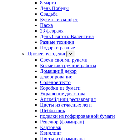
8 марта
День Победы
Свадьба
Букеты из конфет
Пасха
23 февраля
День Святого Валентина
Разные техники
Подарки разные.
Прочее рукоделие
Свечи своими руками
Косметика ручной работы
Домашний декор
декорирование
Соленое тесто
Коробки из бумаги
Украшение для стола
Апгрейд или реставрация
Цветы из атласных лент
Шебби шик
поделки из гофрированной бумаги
Ревелюр (фоамиран)
Картонаж
Квиллинг
Цветы из фоамирана