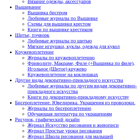
Вязание одежды, аксессуаров
Вышивание
Вышивка бисером
Любимые журналы по Вышивке
Схемы для вышивки крестом
Книги по вышивке крестиком
Шитье, пэчворк
Любимые журналы по шитью
Мягкие игрушки, куклы, одежда для кукол
Кружевоплетение
Журналы по кружевоплетению
Фриволите, Макраме, Филе (+Вышивка по филе),
Игольное (Шитое) кружево
Кружевоплетение на коклюшках
Другие виды декоративно-прикладного искусства
Любимые журналы по другим видам декоративно-
прикладного искусства
Книги по декоративно-прикладному искусству
Бисероплетение. Ювелирика. Украшения из проволоки.
Журналы по бисероплетению
Обучающая литература по украшениям
Рисунок, графический дизайн
Журнал Искусство рисования и живописи
Журнал Простые уроки рисования
Журнал Школа рисования для малышей