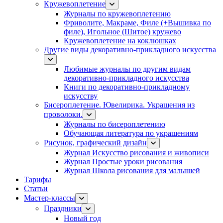
Кружевоплетение
Журналы по кружевоплетению
Фриволите, Макраме, Филе (+Вышивка по
филе), Игольное (Шитое) кружево
Кружевоплетение на коклюшках
Другие виды декоративно-прикладного искусства
Любимые журналы по другим видам
декоративно-прикладного искусства
Книги по декоративно-прикладному
искусству
Бисероплетение. Ювелирика. Украшения из
проволоки.
Журналы по бисероплетению
Обучающая литература по украшениям
Рисунок, графический дизайн
Журнал Искусство рисования и живописи
Журнал Простые уроки рисования
Журнал Школа рисования для малышей
Тарифы
Статьи
Мастер-классы
Праздники
Новый год