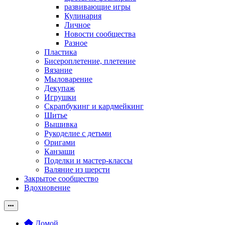
развивающие игры
Кулинария
Личное
Новости сообщества
Разное
Пластика
Бисероплетение, плетение
Вязание
Мыловарение
Декупаж
Игрушки
Скрапбукинг и кардмейкинг
Шитье
Вышивка
Рукоделие с детьми
Оригами
Канзаши
Поделки и мастер-классы
Валяние из шерсти
Закрытое сообщество
Вдохновение
Домой