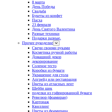
8 марта
День Победы
Свадьба
Букеты из конфет
Пасха
23 февраля
День Святого Валентина
Разные техники
Подарки разные.
Прочее рукоделие
Свечи своими руками
Косметика ручной работы
Домашний декор
декорирование
Соленое тесто
Коробки из бумаги
Украшение для стола
Апгрейд или реставрация
Цветы из атласных лент
Шебби шик
поделки из гофрированной бумаги
Ревелюр (фоамиран)
Картонаж
Квиллинг
Цветы из фоамирана