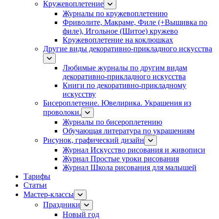
Кружевоплетение
Журналы по кружевоплетению
Фриволите, Макраме, Филе (+Вышивка по
филе), Игольное (Шитое) кружево
Кружевоплетение на коклюшках
Другие виды декоративно-прикладного искусства
Любимые журналы по другим видам
декоративно-прикладного искусства
Книги по декоративно-прикладному
искусству
Бисероплетение. Ювелирика. Украшения из
проволоки.
Журналы по бисероплетению
Обучающая литература по украшениям
Рисунок, графический дизайн
Журнал Искусство рисования и живописи
Журнал Простые уроки рисования
Журнал Школа рисования для малышей
Тарифы
Статьи
Мастер-классы
Праздники
Новый год