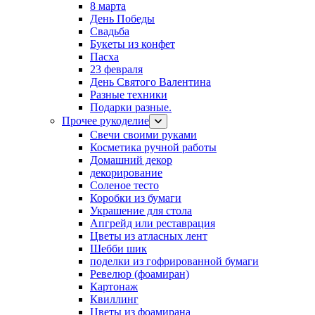
8 марта
День Победы
Свадьба
Букеты из конфет
Пасха
23 февраля
День Святого Валентина
Разные техники
Подарки разные.
Прочее рукоделие
Свечи своими руками
Косметика ручной работы
Домашний декор
декорирование
Соленое тесто
Коробки из бумаги
Украшение для стола
Апгрейд или реставрация
Цветы из атласных лент
Шебби шик
поделки из гофрированной бумаги
Ревелюр (фоамиран)
Картонаж
Квиллинг
Цветы из фоамирана