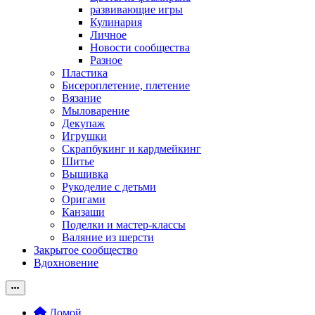
развивающие игры
Кулинария
Личное
Новости сообщества
Разное
Пластика
Бисероплетение, плетение
Вязание
Мыловарение
Декупаж
Игрушки
Скрапбукинг и кардмейкинг
Шитье
Вышивка
Рукоделие с детьми
Оригами
Канзаши
Поделки и мастер-классы
Валяние из шерсти
Закрытое сообщество
Вдохновение
Домой