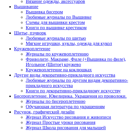
Вязание одежды, аксессуаров
Вышивание
Вышивка бисером
Любимые журналы по Вышивке
Схемы для вышивки крестом
Книги по вышивке крестиком
Шитье, пэчворк
Любимые журналы по шитью
Мягкие игрушки, куклы, одежда для кукол
Кружевоплетение
Журналы по кружевоплетению
Фриволите, Макраме, Филе (+Вышивка по филе),
Игольное (Шитое) кружево
Кружевоплетение на коклюшках
Другие виды декоративно-прикладного искусства
Любимые журналы по другим видам декоративно-
прикладного искусства
Книги по декоративно-прикладному искусству
Бисероплетение. Ювелирика. Украшения из проволоки.
Журналы по бисероплетению
Обучающая литература по украшениям
Рисунок, графический дизайн
Журнал Искусство рисования и живописи
Журнал Простые уроки рисования
Журнал Школа рисования для малышей