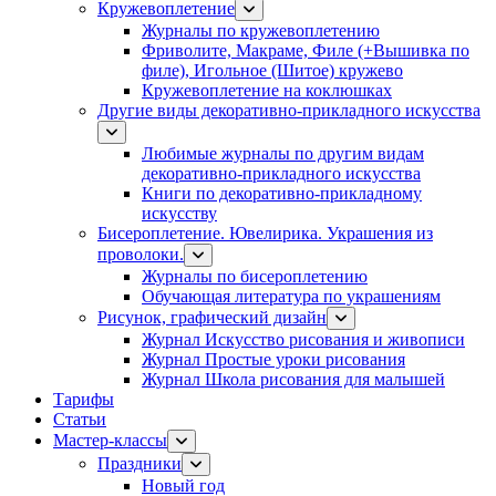
Кружевоплетение
Журналы по кружевоплетению
Фриволите, Макраме, Филе (+Вышивка по
филе), Игольное (Шитое) кружево
Кружевоплетение на коклюшках
Другие виды декоративно-прикладного искусства
Любимые журналы по другим видам
декоративно-прикладного искусства
Книги по декоративно-прикладному
искусству
Бисероплетение. Ювелирика. Украшения из
проволоки.
Журналы по бисероплетению
Обучающая литература по украшениям
Рисунок, графический дизайн
Журнал Искусство рисования и живописи
Журнал Простые уроки рисования
Журнал Школа рисования для малышей
Тарифы
Статьи
Мастер-классы
Праздники
Новый год