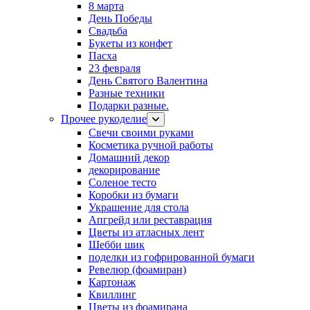
8 марта
День Победы
Свадьба
Букеты из конфет
Пасха
23 февраля
День Святого Валентина
Разные техники
Подарки разные.
Прочее рукоделие
Свечи своими руками
Косметика ручной работы
Домашний декор
декорирование
Соленое тесто
Коробки из бумаги
Украшение для стола
Апгрейд или реставрация
Цветы из атласных лент
Шебби шик
поделки из гофрированной бумаги
Ревелюр (фоамиран)
Картонаж
Квиллинг
Цветы из фоамирана