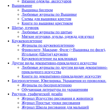
Вязание одежды, аксессуаров
Вышивание
Вышивка бисером
Любимые журналы по Вышивке
Схемы для вышивки крестом
Книги по вышивке крестиком
Шитье, пэчворк
Любимые журналы по шитью
Мягкие игрушки, куклы, одежда для кукол
Кружевоплетение
Журналы по кружевоплетению
Фриволите, Макраме, Филе (+Вышивка по филе),
Игольное (Шитое) кружево
Кружевоплетение на коклюшках
Другие виды декоративно-прикладного искусства
Любимые журналы по другим видам декоративно-
прикладного искусства
Книги по декоративно-прикладному искусству
Бисероплетение. Ювелирика. Украшения из проволоки.
Журналы по бисероплетению
Обучающая литература по украшениям
Рисунок, графический дизайн
Журнал Искусство рисования и живописи
Журнал Простые уроки рисования
Журнал Школа рисования для малышей