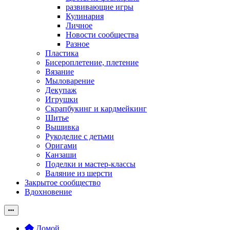
развивающие игры
Кулинария
Личное
Новости сообщества
Разное
Пластика
Бисероплетение, плетение
Вязание
Мыловарение
Декупаж
Игрушки
Скрапбукинг и кардмейкинг
Шитье
Вышивка
Рукоделие с детьми
Оригами
Канзаши
Поделки и мастер-классы
Валяние из шерсти
Закрытое сообщество
Вдохновение
Домой