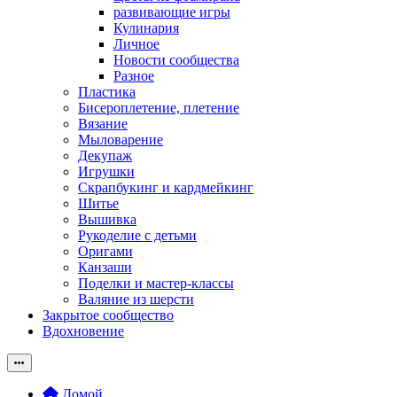
развивающие игры
Кулинария
Личное
Новости сообщества
Разное
Пластика
Бисероплетение, плетение
Вязание
Мыловарение
Декупаж
Игрушки
Скрапбукинг и кардмейкинг
Шитье
Вышивка
Рукоделие с детьми
Оригами
Канзаши
Поделки и мастер-классы
Валяние из шерсти
Закрытое сообщество
Вдохновение
Домой