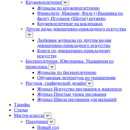
Кружевоплетение
Журналы по кружевоплетению
Фриволите, Макраме, Филе (+Вышивка по
филе), Игольное (Шитое) кружево
Кружевоплетение на коклюшках
Другие виды декоративно-прикладного искусства
Любимые журналы по другим видам
декоративно-прикладного искусства
Книги по декоративно-прикладному
искусству
Бисероплетение. Ювелирика. Украшения из
проволоки.
Журналы по бисероплетению
Обучающая литература по украшениям
Рисунок, графический дизайн
Журнал Искусство рисования и живописи
Журнал Простые уроки рисования
Журнал Школа рисования для малышей
Тарифы
Статьи
Мастер-классы
Праздники
Новый год