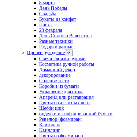
8 марта
День Победы
Свадьба
Букеты из конфет
Пасха
23 февраля
День Святого Валентина
Разные техники
Подарки разные.
Прочее рукоделие
Свечи своими руками
Косметика ручной работы
Домашний декор
декорирование
Соленое тесто
Коробки из бумаги
Украшение для стола
Апгрейд или реставрация
Цветы из атласных лент
Шебби шик
поделки из гофрированной бумаги
Ревелюр (фоамиран)
Картонаж
Квиллинг
Цветы из фоамирана