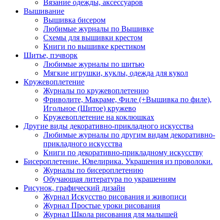
Вязание одежды, аксессуаров
Вышивание
Вышивка бисером
Любимые журналы по Вышивке
Схемы для вышивки крестом
Книги по вышивке крестиком
Шитье, пэчворк
Любимые журналы по шитью
Мягкие игрушки, куклы, одежда для кукол
Кружевоплетение
Журналы по кружевоплетению
Фриволите, Макраме, Филе (+Вышивка по филе),
Игольное (Шитое) кружево
Кружевоплетение на коклюшках
Другие виды декоративно-прикладного искусства
Любимые журналы по другим видам декоративно-
прикладного искусства
Книги по декоративно-прикладному искусству
Бисероплетение. Ювелирика. Украшения из проволоки.
Журналы по бисероплетению
Обучающая литература по украшениям
Рисунок, графический дизайн
Журнал Искусство рисования и живописи
Журнал Простые уроки рисования
Журнал Школа рисования для малышей