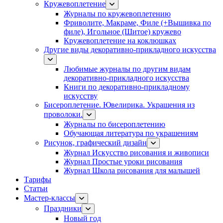
Кружевоплетение
Журналы по кружевоплетению
Фриволите, Макраме, Филе (+Вышивка по
филе), Игольное (Шитое) кружево
Кружевоплетение на коклюшках
Другие виды декоративно-прикладного искусства
Любимые журналы по другим видам
декоративно-прикладного искусства
Книги по декоративно-прикладному
искусству
Бисероплетение. Ювелирика. Украшения из
проволоки.
Журналы по бисероплетению
Обучающая литература по украшениям
Рисунок, графический дизайн
Журнал Искусство рисования и живописи
Журнал Простые уроки рисования
Журнал Школа рисования для малышей
Тарифы
Статьи
Мастер-классы
Праздники
Новый год