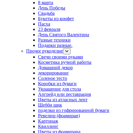
8 марта
День Победы
Свадьба
Букеты из конфет
Пасха
23 февраля
День Святого Валентина
Разные техники
Подарки разные.
Прочее рукоделие
Свечи своими руками
Косметика ручной работы
Домашний декор
декорирование
Соленое тесто
Коробки из бумаги
Украшение для стола
Апгрейд или реставрация
Цветы из атласных лент
Шебби шик
поделки из гофрированной бумаги
Ревелюр (фоамиран)
Картонаж
Квиллинг
Цветы из фоамирана