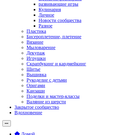
развивающие игры
Кулинария
Личное
Новости сообщества
Разное
Пластика
Бисероплетение, плетение
Вязание
Мыловарение
Декупаж
Игрушки
Скрапбукинг и кардмейкинг
Шитье
Вышивка
Рукоделие с детьми
Оригами
Канзаши
Поделки и мастер-классы
Валяние из шерсти
Закрытое сообщество
Вдохновение
Домой