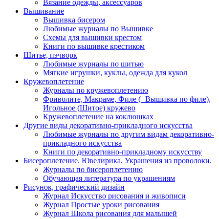
Вязание одежды, аксессуаров
Вышивание
Вышивка бисером
Любимые журналы по Вышивке
Схемы для вышивки крестом
Книги по вышивке крестиком
Шитье, пэчворк
Любимые журналы по шитью
Мягкие игрушки, куклы, одежда для кукол
Кружевоплетение
Журналы по кружевоплетению
Фриволите, Макраме, Филе (+Вышивка по филе),
Игольное (Шитое) кружево
Кружевоплетение на коклюшках
Другие виды декоративно-прикладного искусства
Любимые журналы по другим видам декоративно-
прикладного искусства
Книги по декоративно-прикладному искусству
Бисероплетение. Ювелирика. Украшения из проволоки.
Журналы по бисероплетению
Обучающая литература по украшениям
Рисунок, графический дизайн
Журнал Искусство рисования и живописи
Журнал Простые уроки рисования
Журнал Школа рисования для малышей