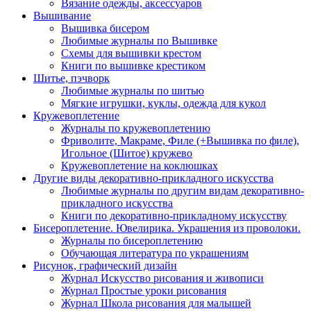
Вязание одежды, аксессуаров
Вышивание
Вышивка бисером
Любимые журналы по Вышивке
Схемы для вышивки крестом
Книги по вышивке крестиком
Шитье, пэчворк
Любимые журналы по шитью
Мягкие игрушки, куклы, одежда для кукол
Кружевоплетение
Журналы по кружевоплетению
Фриволите, Макраме, Филе (+Вышивка по филе),
Игольное (Шитое) кружево
Кружевоплетение на коклюшках
Другие виды декоративно-прикладного искусства
Любимые журналы по другим видам декоративно-
прикладного искусства
Книги по декоративно-прикладному искусству
Бисероплетение. Ювелирика. Украшения из проволоки.
Журналы по бисероплетению
Обучающая литература по украшениям
Рисунок, графический дизайн
Журнал Искусство рисования и живописи
Журнал Простые уроки рисования
Журнал Школа рисования для малышей