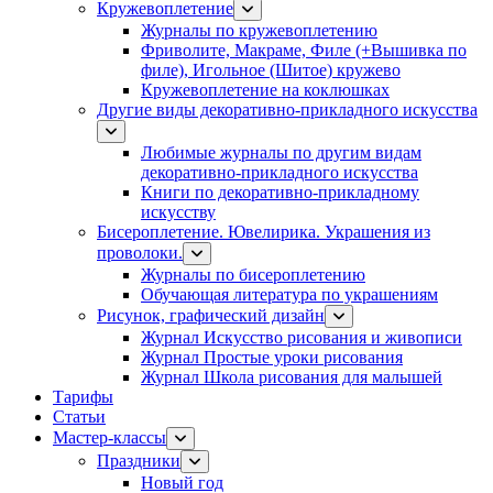
Кружевоплетение
Журналы по кружевоплетению
Фриволите, Макраме, Филе (+Вышивка по
филе), Игольное (Шитое) кружево
Кружевоплетение на коклюшках
Другие виды декоративно-прикладного искусства
Любимые журналы по другим видам
декоративно-прикладного искусства
Книги по декоративно-прикладному
искусству
Бисероплетение. Ювелирика. Украшения из
проволоки.
Журналы по бисероплетению
Обучающая литература по украшениям
Рисунок, графический дизайн
Журнал Искусство рисования и живописи
Журнал Простые уроки рисования
Журнал Школа рисования для малышей
Тарифы
Статьи
Мастер-классы
Праздники
Новый год