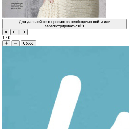
Для дальнейшего просмотра необходимо войти или
зарегистрироваться!
1
/
0
Сброс