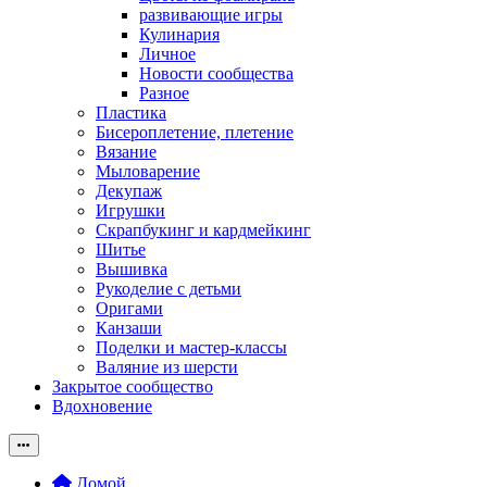
развивающие игры
Кулинария
Личное
Новости сообщества
Разное
Пластика
Бисероплетение, плетение
Вязание
Мыловарение
Декупаж
Игрушки
Скрапбукинг и кардмейкинг
Шитье
Вышивка
Рукоделие с детьми
Оригами
Канзаши
Поделки и мастер-классы
Валяние из шерсти
Закрытое сообщество
Вдохновение
Домой