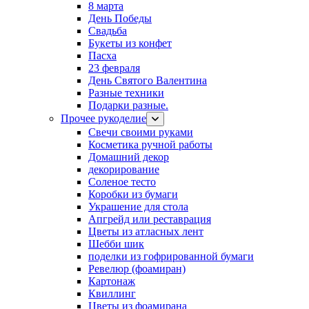
8 марта
День Победы
Свадьба
Букеты из конфет
Пасха
23 февраля
День Святого Валентина
Разные техники
Подарки разные.
Прочее рукоделие
Свечи своими руками
Косметика ручной работы
Домашний декор
декорирование
Соленое тесто
Коробки из бумаги
Украшение для стола
Апгрейд или реставрация
Цветы из атласных лент
Шебби шик
поделки из гофрированной бумаги
Ревелюр (фоамиран)
Картонаж
Квиллинг
Цветы из фоамирана