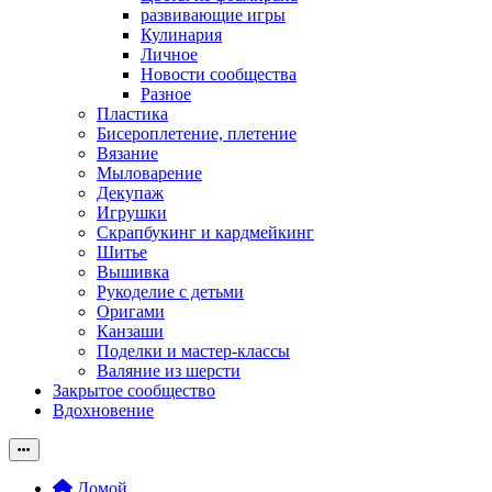
развивающие игры
Кулинария
Личное
Новости сообщества
Разное
Пластика
Бисероплетение, плетение
Вязание
Мыловарение
Декупаж
Игрушки
Скрапбукинг и кардмейкинг
Шитье
Вышивка
Рукоделие с детьми
Оригами
Канзаши
Поделки и мастер-классы
Валяние из шерсти
Закрытое сообщество
Вдохновение
Домой