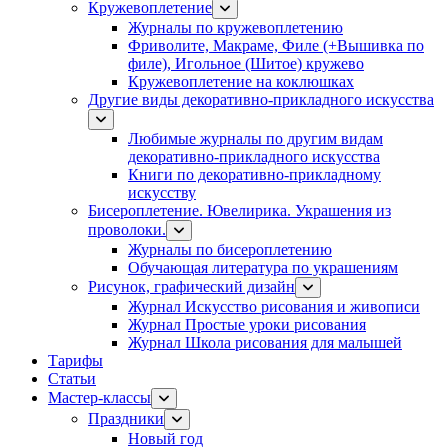
Кружевоплетение
Журналы по кружевоплетению
Фриволите, Макраме, Филе (+Вышивка по
филе), Игольное (Шитое) кружево
Кружевоплетение на коклюшках
Другие виды декоративно-прикладного искусства
Любимые журналы по другим видам
декоративно-прикладного искусства
Книги по декоративно-прикладному
искусству
Бисероплетение. Ювелирика. Украшения из
проволоки.
Журналы по бисероплетению
Обучающая литература по украшениям
Рисунок, графический дизайн
Журнал Искусство рисования и живописи
Журнал Простые уроки рисования
Журнал Школа рисования для малышей
Тарифы
Статьи
Мастер-классы
Праздники
Новый год