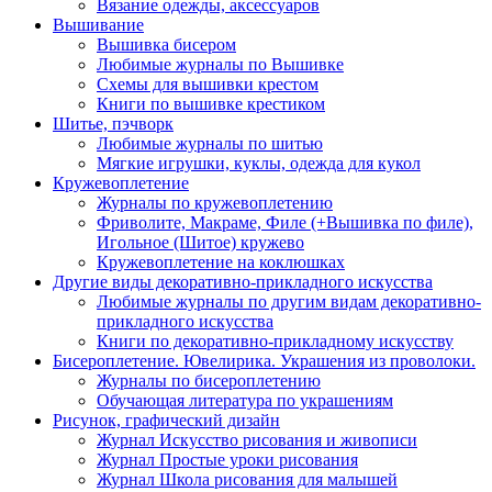
Вязание одежды, аксессуаров
Вышивание
Вышивка бисером
Любимые журналы по Вышивке
Схемы для вышивки крестом
Книги по вышивке крестиком
Шитье, пэчворк
Любимые журналы по шитью
Мягкие игрушки, куклы, одежда для кукол
Кружевоплетение
Журналы по кружевоплетению
Фриволите, Макраме, Филе (+Вышивка по филе),
Игольное (Шитое) кружево
Кружевоплетение на коклюшках
Другие виды декоративно-прикладного искусства
Любимые журналы по другим видам декоративно-
прикладного искусства
Книги по декоративно-прикладному искусству
Бисероплетение. Ювелирика. Украшения из проволоки.
Журналы по бисероплетению
Обучающая литература по украшениям
Рисунок, графический дизайн
Журнал Искусство рисования и живописи
Журнал Простые уроки рисования
Журнал Школа рисования для малышей