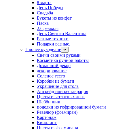
8 марта
День Победы
Свадьба
Букеты из конфет
Пасха
23 февраля
День Святого Валентина
Разные техники
Подарки разные.
Прочее рукоделие
Свечи своими руками
Косметика ручной работы
Домашний декор
декорирование
Соленое тесто
Коробки из бумаги
Украшение для стола
Апгрейд или реставрация
Цветы из атласных лент
Шебби шик
поделки из гофрированной бумаги
Ревелюр (фоамиран)
Картонаж
Квиллинг
Цветы из фоамирана