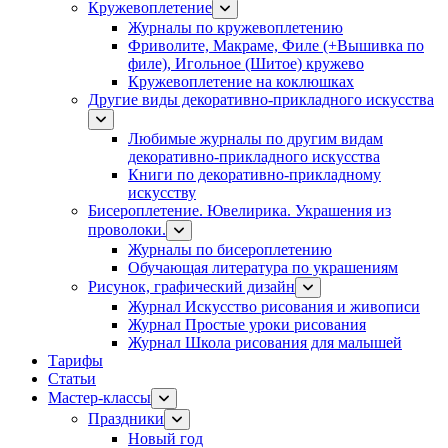
Кружевоплетение
Журналы по кружевоплетению
Фриволите, Макраме, Филе (+Вышивка по
филе), Игольное (Шитое) кружево
Кружевоплетение на коклюшках
Другие виды декоративно-прикладного искусства
Любимые журналы по другим видам
декоративно-прикладного искусства
Книги по декоративно-прикладному
искусству
Бисероплетение. Ювелирика. Украшения из
проволоки.
Журналы по бисероплетению
Обучающая литература по украшениям
Рисунок, графический дизайн
Журнал Искусство рисования и живописи
Журнал Простые уроки рисования
Журнал Школа рисования для малышей
Тарифы
Статьи
Мастер-классы
Праздники
Новый год