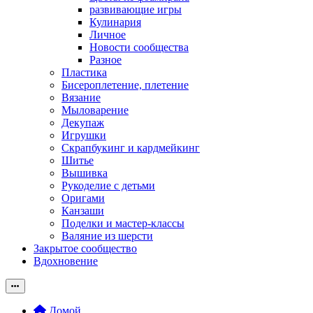
развивающие игры
Кулинария
Личное
Новости сообщества
Разное
Пластика
Бисероплетение, плетение
Вязание
Мыловарение
Декупаж
Игрушки
Скрапбукинг и кардмейкинг
Шитье
Вышивка
Рукоделие с детьми
Оригами
Канзаши
Поделки и мастер-классы
Валяние из шерсти
Закрытое сообщество
Вдохновение
Домой