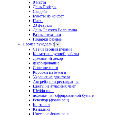
8 марта
День Победы
Свадьба
Букеты из конфет
Пасха
23 февраля
День Святого Валентина
Разные техники
Подарки разные.
Прочее рукоделие
Свечи своими руками
Косметика ручной работы
Домашний декор
декорирование
Соленое тесто
Коробки из бумаги
Украшение для стола
Апгрейд или реставрация
Цветы из атласных лент
Шебби шик
поделки из гофрированной бумаги
Ревелюр (фоамиран)
Картонаж
Квиллинг
Цветы из фоамирана