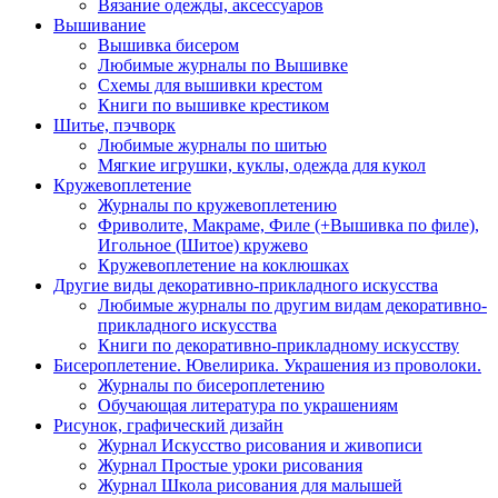
Вязание одежды, аксессуаров
Вышивание
Вышивка бисером
Любимые журналы по Вышивке
Схемы для вышивки крестом
Книги по вышивке крестиком
Шитье, пэчворк
Любимые журналы по шитью
Мягкие игрушки, куклы, одежда для кукол
Кружевоплетение
Журналы по кружевоплетению
Фриволите, Макраме, Филе (+Вышивка по филе),
Игольное (Шитое) кружево
Кружевоплетение на коклюшках
Другие виды декоративно-прикладного искусства
Любимые журналы по другим видам декоративно-
прикладного искусства
Книги по декоративно-прикладному искусству
Бисероплетение. Ювелирика. Украшения из проволоки.
Журналы по бисероплетению
Обучающая литература по украшениям
Рисунок, графический дизайн
Журнал Искусство рисования и живописи
Журнал Простые уроки рисования
Журнал Школа рисования для малышей