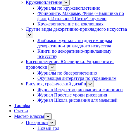
Кружевоплетение
Журналы по кружевоплетению
Фриволите, Макраме, Филе (+Вышивка по
филе), Игольное (Шитое) кружево
Кружевоплетение на коклюшках
Другие виды декоративно-прикладного искусства
Любимые журналы по другим видам
декоративно-прикладного искусства
Книги по декоративно-прикладному
искусству
Бисероплетение. Ювелирика. Украшения из
проволоки.
Журналы по бисероплетению
Обучающая литература по украшениям
Рисунок, графический дизайн
Журнал Искусство рисования и живописи
Журнал Простые уроки рисования
Журнал Школа рисования для малышей
Тарифы
Статьи
Мастер-классы
Праздники
Новый год