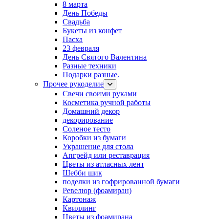
8 марта
День Победы
Свадьба
Букеты из конфет
Пасха
23 февраля
День Святого Валентина
Разные техники
Подарки разные.
Прочее рукоделие
Свечи своими руками
Косметика ручной работы
Домашний декор
декорирование
Соленое тесто
Коробки из бумаги
Украшение для стола
Апгрейд или реставрация
Цветы из атласных лент
Шебби шик
поделки из гофрированной бумаги
Ревелюр (фоамиран)
Картонаж
Квиллинг
Цветы из фоамирана