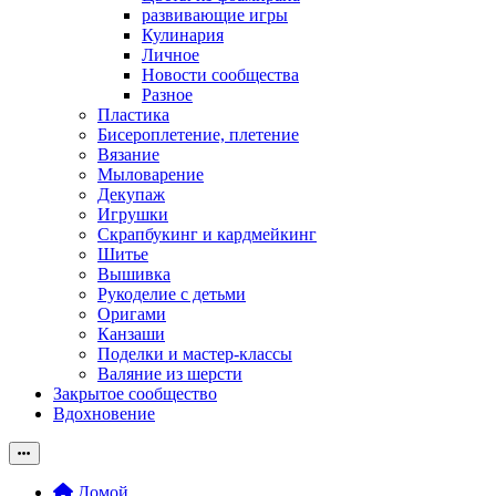
развивающие игры
Кулинария
Личное
Новости сообщества
Разное
Пластика
Бисероплетение, плетение
Вязание
Мыловарение
Декупаж
Игрушки
Скрапбукинг и кардмейкинг
Шитье
Вышивка
Рукоделие с детьми
Оригами
Канзаши
Поделки и мастер-классы
Валяние из шерсти
Закрытое сообщество
Вдохновение
Домой