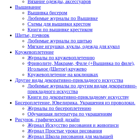
Вязание одежды, аксессуаров
Вышивание
Вышивка бисером
Любимые журналы по Вышивке
Схемы для вышивки крестом
Книги по вышивке крестиком
Шитье, пэчворк
Любимые журналы по шитью
Мягкие игрушки, куклы, одежда для кукол
Кружевоплетение
Журналы по кружевоплетению
Фриволите, Макраме, Филе (+Вышивка по филе),
Игольное (Шитое) кружево
Кружевоплетение на коклюшках
Другие виды декоративно-прикладного искусства
Любимые журналы по другим видам декоративно-
прикладного искусства
Книги по декоративно-прикладному искусству
Бисероплетение. Ювелирика. Украшения из проволоки.
Журналы по бисероплетению
Обучающая литература по украшениям
Рисунок, графический дизайн
Журнал Искусство рисования и живописи
Журнал Простые уроки рисования
Журнал Школа рисования для малышей