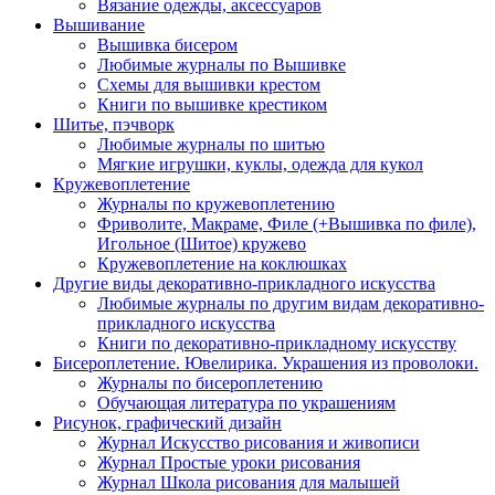
Вязание одежды, аксессуаров
Вышивание
Вышивка бисером
Любимые журналы по Вышивке
Схемы для вышивки крестом
Книги по вышивке крестиком
Шитье, пэчворк
Любимые журналы по шитью
Мягкие игрушки, куклы, одежда для кукол
Кружевоплетение
Журналы по кружевоплетению
Фриволите, Макраме, Филе (+Вышивка по филе),
Игольное (Шитое) кружево
Кружевоплетение на коклюшках
Другие виды декоративно-прикладного искусства
Любимые журналы по другим видам декоративно-
прикладного искусства
Книги по декоративно-прикладному искусству
Бисероплетение. Ювелирика. Украшения из проволоки.
Журналы по бисероплетению
Обучающая литература по украшениям
Рисунок, графический дизайн
Журнал Искусство рисования и живописи
Журнал Простые уроки рисования
Журнал Школа рисования для малышей