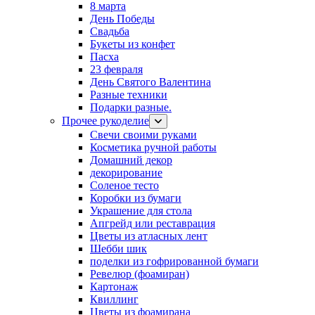
8 марта
День Победы
Свадьба
Букеты из конфет
Пасха
23 февраля
День Святого Валентина
Разные техники
Подарки разные.
Прочее рукоделие
Свечи своими руками
Косметика ручной работы
Домашний декор
декорирование
Соленое тесто
Коробки из бумаги
Украшение для стола
Апгрейд или реставрация
Цветы из атласных лент
Шебби шик
поделки из гофрированной бумаги
Ревелюр (фоамиран)
Картонаж
Квиллинг
Цветы из фоамирана