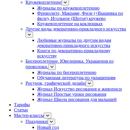
Кружевоплетение
Журналы по кружевоплетению
Фриволите, Макраме, Филе (+Вышивка по
филе), Игольное (Шитое) кружево
Кружевоплетение на коклюшках
Другие виды декоративно-прикладного искусства
Любимые журналы по другим видам
декоративно-прикладного искусства
Книги по декоративно-прикладному
искусству
Бисероплетение. Ювелирика. Украшения из
проволоки.
Журналы по бисероплетению
Обучающая литература по украшениям
Рисунок, графический дизайн
Журнал Искусство рисования и живописи
Журнал Простые уроки рисования
Журнал Школа рисования для малышей
Тарифы
Статьи
Мастер-классы
Праздники
Новый год