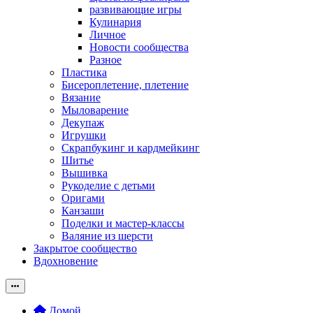
развивающие игры
Кулинария
Личное
Новости сообщества
Разное
Пластика
Бисероплетение, плетение
Вязание
Мыловарение
Декупаж
Игрушки
Скрапбукинг и кардмейкинг
Шитье
Вышивка
Рукоделие с детьми
Оригами
Канзаши
Поделки и мастер-классы
Валяние из шерсти
Закрытое сообщество
Вдохновение
Домой