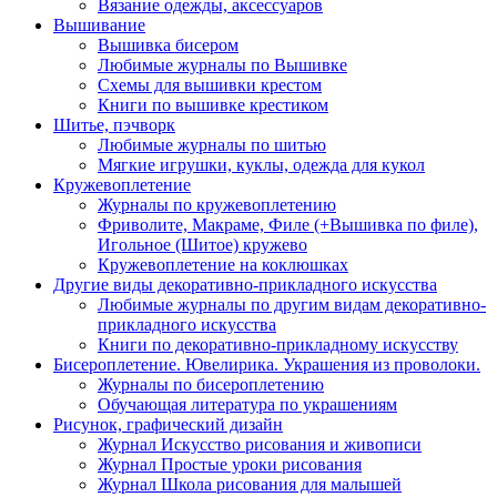
Вязание одежды, аксессуаров
Вышивание
Вышивка бисером
Любимые журналы по Вышивке
Схемы для вышивки крестом
Книги по вышивке крестиком
Шитье, пэчворк
Любимые журналы по шитью
Мягкие игрушки, куклы, одежда для кукол
Кружевоплетение
Журналы по кружевоплетению
Фриволите, Макраме, Филе (+Вышивка по филе),
Игольное (Шитое) кружево
Кружевоплетение на коклюшках
Другие виды декоративно-прикладного искусства
Любимые журналы по другим видам декоративно-
прикладного искусства
Книги по декоративно-прикладному искусству
Бисероплетение. Ювелирика. Украшения из проволоки.
Журналы по бисероплетению
Обучающая литература по украшениям
Рисунок, графический дизайн
Журнал Искусство рисования и живописи
Журнал Простые уроки рисования
Журнал Школа рисования для малышей