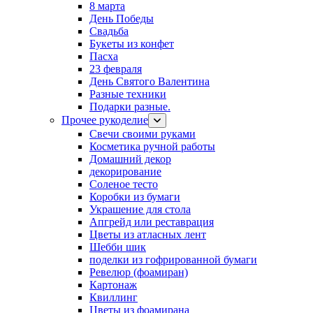
8 марта
День Победы
Свадьба
Букеты из конфет
Пасха
23 февраля
День Святого Валентина
Разные техники
Подарки разные.
Прочее рукоделие
Свечи своими руками
Косметика ручной работы
Домашний декор
декорирование
Соленое тесто
Коробки из бумаги
Украшение для стола
Апгрейд или реставрация
Цветы из атласных лент
Шебби шик
поделки из гофрированной бумаги
Ревелюр (фоамиран)
Картонаж
Квиллинг
Цветы из фоамирана