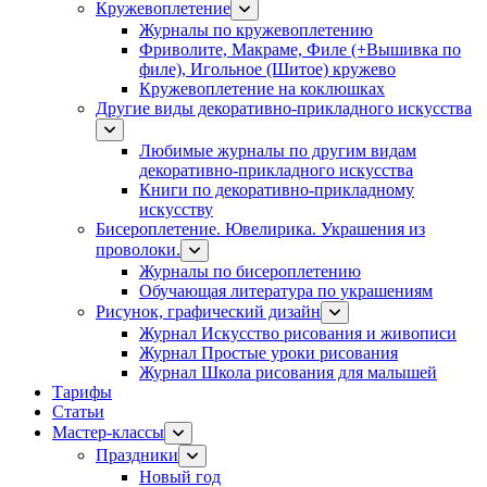
Кружевоплетение
Журналы по кружевоплетению
Фриволите, Макраме, Филе (+Вышивка по
филе), Игольное (Шитое) кружево
Кружевоплетение на коклюшках
Другие виды декоративно-прикладного искусства
Любимые журналы по другим видам
декоративно-прикладного искусства
Книги по декоративно-прикладному
искусству
Бисероплетение. Ювелирика. Украшения из
проволоки.
Журналы по бисероплетению
Обучающая литература по украшениям
Рисунок, графический дизайн
Журнал Искусство рисования и живописи
Журнал Простые уроки рисования
Журнал Школа рисования для малышей
Тарифы
Статьи
Мастер-классы
Праздники
Новый год