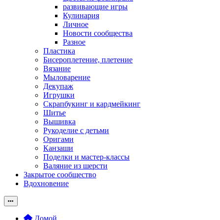
развивающие игры
Кулинария
Личное
Новости сообщества
Разное
Пластика
Бисероплетение, плетение
Вязание
Мыловарение
Декупаж
Игрушки
Скрапбукинг и кардмейкинг
Шитье
Вышивка
Рукоделие с детьми
Оригами
Канзаши
Поделки и мастер-классы
Валяние из шерсти
Закрытое сообщество
Вдохновение
Домой