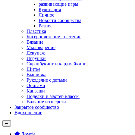
развивающие игры
Кулинария
Личное
Новости сообщества
Разное
Пластика
Бисероплетение, плетение
Вязание
Мыловарение
Декупаж
Игрушки
Скрапбукинг и кардмейкинг
Шитье
Вышивка
Рукоделие с детьми
Оригами
Канзаши
Поделки и мастер-классы
Валяние из шерсти
Закрытое сообщество
Вдохновение
Домой