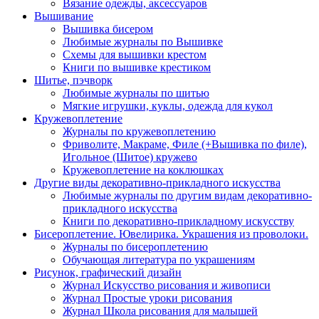
Вязание одежды, аксессуаров
Вышивание
Вышивка бисером
Любимые журналы по Вышивке
Схемы для вышивки крестом
Книги по вышивке крестиком
Шитье, пэчворк
Любимые журналы по шитью
Мягкие игрушки, куклы, одежда для кукол
Кружевоплетение
Журналы по кружевоплетению
Фриволите, Макраме, Филе (+Вышивка по филе),
Игольное (Шитое) кружево
Кружевоплетение на коклюшках
Другие виды декоративно-прикладного искусства
Любимые журналы по другим видам декоративно-
прикладного искусства
Книги по декоративно-прикладному искусству
Бисероплетение. Ювелирика. Украшения из проволоки.
Журналы по бисероплетению
Обучающая литература по украшениям
Рисунок, графический дизайн
Журнал Искусство рисования и живописи
Журнал Простые уроки рисования
Журнал Школа рисования для малышей