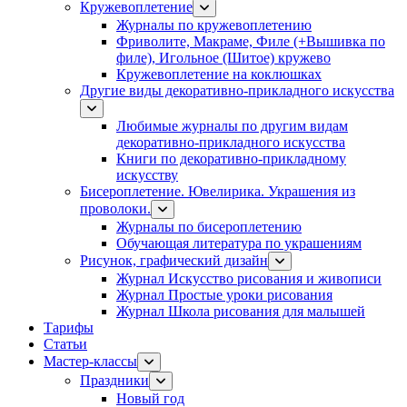
Кружевоплетение
Журналы по кружевоплетению
Фриволите, Макраме, Филе (+Вышивка по
филе), Игольное (Шитое) кружево
Кружевоплетение на коклюшках
Другие виды декоративно-прикладного искусства
Любимые журналы по другим видам
декоративно-прикладного искусства
Книги по декоративно-прикладному
искусству
Бисероплетение. Ювелирика. Украшения из
проволоки.
Журналы по бисероплетению
Обучающая литература по украшениям
Рисунок, графический дизайн
Журнал Искусство рисования и живописи
Журнал Простые уроки рисования
Журнал Школа рисования для малышей
Тарифы
Статьи
Мастер-классы
Праздники
Новый год