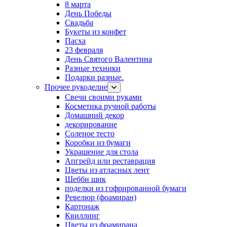
8 марта
День Победы
Свадьба
Букеты из конфет
Пасха
23 февраля
День Святого Валентина
Разные техники
Подарки разные.
Прочее рукоделие
Свечи своими руками
Косметика ручной работы
Домашний декор
декорирование
Соленое тесто
Коробки из бумаги
Украшение для стола
Апгрейд или реставрация
Цветы из атласных лент
Шебби шик
поделки из гофрированной бумаги
Ревелюр (фоамиран)
Картонаж
Квиллинг
Цветы из фоамирана