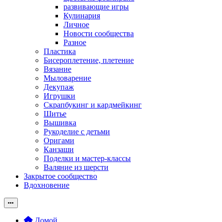
развивающие игры
Кулинария
Личное
Новости сообщества
Разное
Пластика
Бисероплетение, плетение
Вязание
Мыловарение
Декупаж
Игрушки
Скрапбукинг и кардмейкинг
Шитье
Вышивка
Рукоделие с детьми
Оригами
Канзаши
Поделки и мастер-классы
Валяние из шерсти
Закрытое сообщество
Вдохновение
Домой