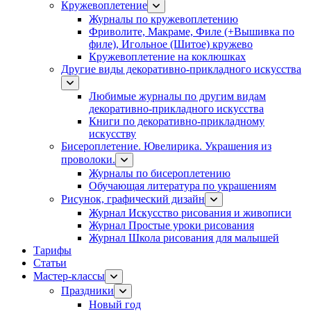
Кружевоплетение
Журналы по кружевоплетению
Фриволите, Макраме, Филе (+Вышивка по
филе), Игольное (Шитое) кружево
Кружевоплетение на коклюшках
Другие виды декоративно-прикладного искусства
Любимые журналы по другим видам
декоративно-прикладного искусства
Книги по декоративно-прикладному
искусству
Бисероплетение. Ювелирика. Украшения из
проволоки.
Журналы по бисероплетению
Обучающая литература по украшениям
Рисунок, графический дизайн
Журнал Искусство рисования и живописи
Журнал Простые уроки рисования
Журнал Школа рисования для малышей
Тарифы
Статьи
Мастер-классы
Праздники
Новый год