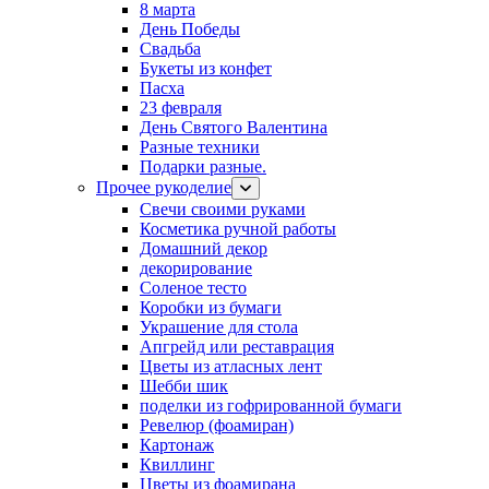
8 марта
День Победы
Свадьба
Букеты из конфет
Пасха
23 февраля
День Святого Валентина
Разные техники
Подарки разные.
Прочее рукоделие
Свечи своими руками
Косметика ручной работы
Домашний декор
декорирование
Соленое тесто
Коробки из бумаги
Украшение для стола
Апгрейд или реставрация
Цветы из атласных лент
Шебби шик
поделки из гофрированной бумаги
Ревелюр (фоамиран)
Картонаж
Квиллинг
Цветы из фоамирана