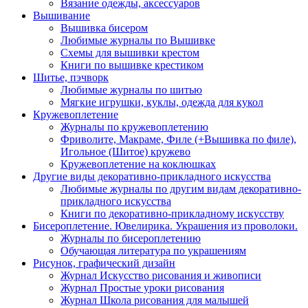
Вязание одежды, аксессуаров
Вышивание
Вышивка бисером
Любимые журналы по Вышивке
Схемы для вышивки крестом
Книги по вышивке крестиком
Шитье, пэчворк
Любимые журналы по шитью
Мягкие игрушки, куклы, одежда для кукол
Кружевоплетение
Журналы по кружевоплетению
Фриволите, Макраме, Филе (+Вышивка по филе),
Игольное (Шитое) кружево
Кружевоплетение на коклюшках
Другие виды декоративно-прикладного искусства
Любимые журналы по другим видам декоративно-
прикладного искусства
Книги по декоративно-прикладному искусству
Бисероплетение. Ювелирика. Украшения из проволоки.
Журналы по бисероплетению
Обучающая литература по украшениям
Рисунок, графический дизайн
Журнал Искусство рисования и живописи
Журнал Простые уроки рисования
Журнал Школа рисования для малышей