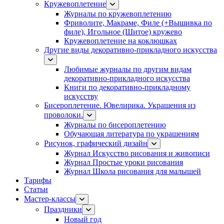
Кружевоплетение
Журналы по кружевоплетению
Фриволите, Макраме, Филе (+Вышивка по
филе), Игольное (Шитое) кружево
Кружевоплетение на коклюшках
Другие виды декоративно-прикладного искусства
Любимые журналы по другим видам
декоративно-прикладного искусства
Книги по декоративно-прикладному
искусству
Бисероплетение. Ювелирика. Украшения из
проволоки.
Журналы по бисероплетению
Обучающая литература по украшениям
Рисунок, графический дизайн
Журнал Искусство рисования и живописи
Журнал Простые уроки рисования
Журнал Школа рисования для малышей
Тарифы
Статьи
Мастер-классы
Праздники
Новый год