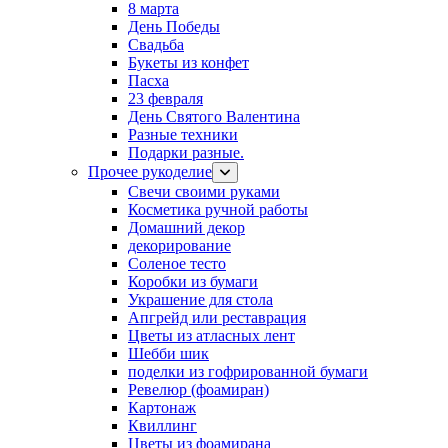
8 марта
День Победы
Свадьба
Букеты из конфет
Пасха
23 февраля
День Святого Валентина
Разные техники
Подарки разные.
Прочее рукоделие
Свечи своими руками
Косметика ручной работы
Домашний декор
декорирование
Соленое тесто
Коробки из бумаги
Украшение для стола
Апгрейд или реставрация
Цветы из атласных лент
Шебби шик
поделки из гофрированной бумаги
Ревелюр (фоамиран)
Картонаж
Квиллинг
Цветы из фоамирана