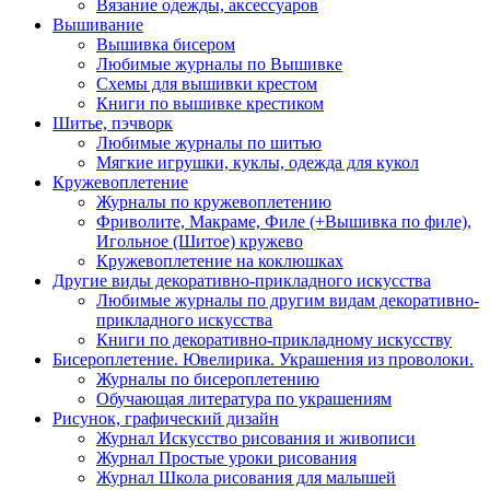
Вязание одежды, аксессуаров
Вышивание
Вышивка бисером
Любимые журналы по Вышивке
Схемы для вышивки крестом
Книги по вышивке крестиком
Шитье, пэчворк
Любимые журналы по шитью
Мягкие игрушки, куклы, одежда для кукол
Кружевоплетение
Журналы по кружевоплетению
Фриволите, Макраме, Филе (+Вышивка по филе),
Игольное (Шитое) кружево
Кружевоплетение на коклюшках
Другие виды декоративно-прикладного искусства
Любимые журналы по другим видам декоративно-
прикладного искусства
Книги по декоративно-прикладному искусству
Бисероплетение. Ювелирика. Украшения из проволоки.
Журналы по бисероплетению
Обучающая литература по украшениям
Рисунок, графический дизайн
Журнал Искусство рисования и живописи
Журнал Простые уроки рисования
Журнал Школа рисования для малышей