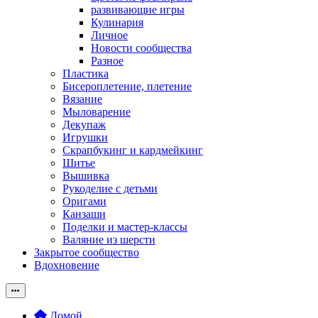
развивающие игры
Кулинария
Личное
Новости сообщества
Разное
Пластика
Бисероплетение, плетение
Вязание
Мыловарение
Декупаж
Игрушки
Скрапбукинг и кардмейкинг
Шитье
Вышивка
Рукоделие с детьми
Оригами
Канзаши
Поделки и мастер-классы
Валяние из шерсти
Закрытое сообщество
Вдохновение
Домой