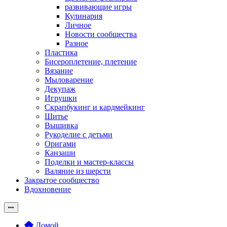
развивающие игры
Кулинария
Личное
Новости сообщества
Разное
Пластика
Бисероплетение, плетение
Вязание
Мыловарение
Декупаж
Игрушки
Скрапбукинг и кардмейкинг
Шитье
Вышивка
Рукоделие с детьми
Оригами
Канзаши
Поделки и мастер-классы
Валяние из шерсти
Закрытое сообщество
Вдохновение
Домой