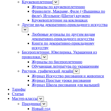
Кружевоплетение
Журналы по кружевоплетению
Фриволите, Макраме, Филе (+Вышивка по
филе), Игольное (Шитое) кружево
Кружевоплетение на коклюшках
Другие виды декоративно-прикладного искусства
Любимые журналы по другим видам
декоративно-прикладного искусства
Книги по декоративно-прикладному
искусству
Бисероплетение. Ювелирика. Украшения из
проволоки.
Журналы по бисероплетению
Обучающая литература по украшениям
Рисунок, графический дизайн
Журнал Искусство рисования и живописи
Журнал Простые уроки рисования
Журнал Школа рисования для малышей
Тарифы
Статьи
Мастер-классы
Праздники
Новый год