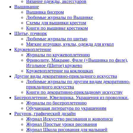
Вязание одежды, аксессуаров
Вышивание
Вышивка бисером
Любимые журналы по Вышивке
Схемы для вышивки крестом
Книги по вышивке крестиком
Шитье, пэчворк
Любимые журналы по шитью
Мягкие игрушки, куклы, одежда для кукол
Кружевоплетение
Журналы по кружевоплетению
Фриволите, Макраме, Филе (+Вышивка по филе),
Игольное (Шитое) кружево
Кружевоплетение на коклюшках
Другие виды декоративно-прикладного искусства
Любимые журналы по другим видам декоративно-
прикладного искусства
Книги по декоративно-прикладному искусству
Бисероплетение. Ювелирика. Украшения из проволоки.
Журналы по бисероплетению
Обучающая литература по украшениям
Рисунок, графический дизайн
Журнал Искусство рисования и живописи
Журнал Простые уроки рисования
Журнал Школа рисования для малышей