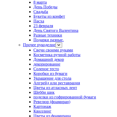
8 марта
День Победы
Свадьба
Букеты из конфет
Пасха
23 февраля
День Святого Валентина
Разные техники
Подарки разные.
Прочее рукоделие
Свечи своими руками
Косметика ручной работы
Домашний декор
декорирование
Соленое тесто
Коробки из бумаги
Украшение для стола
Апгрейд или реставрация
Цветы из атласных лент
Шебби шик
поделки из гофрированной бумаги
Ревелюр (фоамиран)
Картонаж
Квиллинг
Цветы из фоамирана