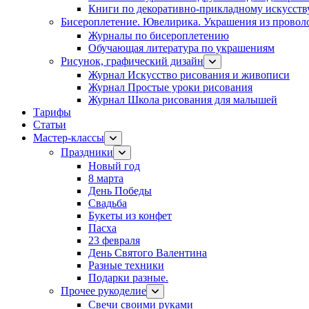
Книги по декоративно-прикладному искусств
Бисероплетение. Ювелирика. Украшения из провол
Журналы по бисероплетению
Обучающая литература по украшениям
Рисунок, графический дизайн
Журнал Искусство рисования и живописи
Журнал Простые уроки рисования
Журнал Школа рисования для малышей
Тарифы
Статьи
Мастер-классы
Праздники
Новый год
8 марта
День Победы
Свадьба
Букеты из конфет
Пасха
23 февраля
День Святого Валентина
Разные техники
Подарки разные.
Прочее рукоделие
Свечи своими руками