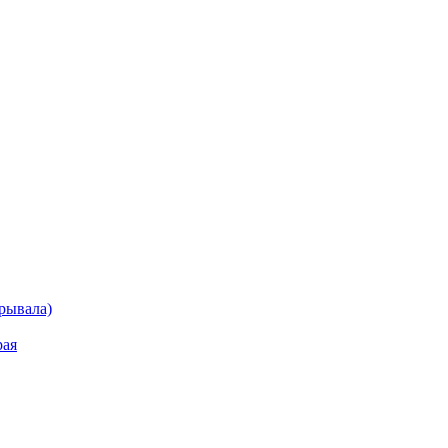
рывала)
рая