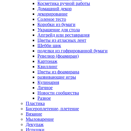
Косметика ручной работы
Домашний декор
декорирование
Соленое тесто
Коробки из бумаги
Украшение для стола
Апгрейд или реставрация
Цветы из атласных лент
Шебби шик
поделки из гофрированной бумаги
Ревелюр (фоамиран)
Картонаж
Квиллинг
Цветы из фоамирана
развивающие игры
Кулинария
Личное
Новости сообщества
Разное
Пластика
Бисероплетение, плетение
Вязание
Мыловарение
Декупаж
Игрушки