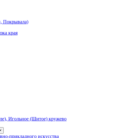
ы, Покрывала)
зка края
е), Игольное (Шитое) кружево
вно-прикладного искусства