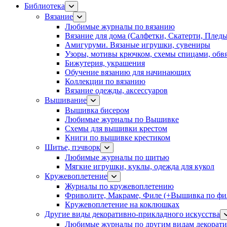
Библиотека
Вязание
Любимые журналы по вязанию
Вязание для дома (Салфетки, Скатерти, Плед
Амигуруми. Вязаные игрушки, сувениры
Узоры, мотивы крючком, схемы спицами, обвя
Бижутерия, украшения
Обучение вязанию для начинающих
Коллекции по вязанию
Вязание одежды, аксессуаров
Вышивание
Вышивка бисером
Любимые журналы по Вышивке
Схемы для вышивки крестом
Книги по вышивке крестиком
Шитье, пэчворк
Любимые журналы по шитью
Мягкие игрушки, куклы, одежда для кукол
Кружевоплетение
Журналы по кружевоплетению
Фриволите, Макраме, Филе (+Вышивка по фил
Кружевоплетение на коклюшках
Другие виды декоративно-прикладного искусства
Любимые журналы по другим видам декорати