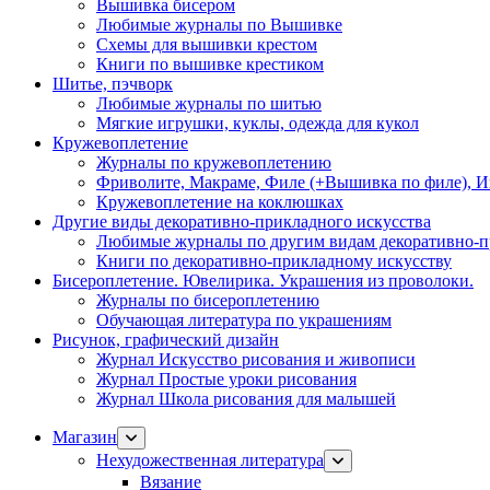
Вышивка бисером
Любимые журналы по Вышивке
Схемы для вышивки крестом
Книги по вышивке крестиком
Шитье, пэчворк
Любимые журналы по шитью
Мягкие игрушки, куклы, одежда для кукол
Кружевоплетение
Журналы по кружевоплетению
Фриволите, Макраме, Филе (+Вышивка по филе), И
Кружевоплетение на коклюшках
Другие виды декоративно-прикладного искусства
Любимые журналы по другим видам декоративно-п
Книги по декоративно-прикладному искусству
Бисероплетение. Ювелирика. Украшения из проволоки.
Журналы по бисероплетению
Обучающая литература по украшениям
Рисунок, графический дизайн
Журнал Искусство рисования и живописи
Журнал Простые уроки рисования
Журнал Школа рисования для малышей
Магазин
Нехудожественная литература
Вязание