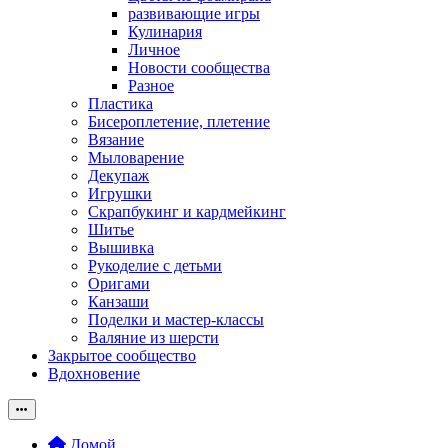
развивающие игры
Кулинария
Личное
Новости сообщества
Разное
Пластика
Бисероплетение, плетение
Вязание
Мыловарение
Декупаж
Игрушки
Скрапбукинг и кардмейкинг
Шитье
Вышивка
Рукоделие с детьми
Оригами
Канзаши
Поделки и мастер-классы
Валяние из шерсти
Закрытое сообщество
Вдохновение
Домой