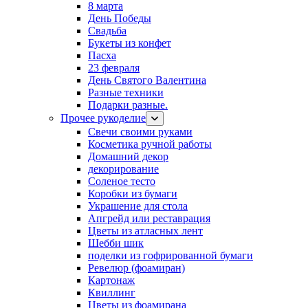
8 марта
День Победы
Свадьба
Букеты из конфет
Пасха
23 февраля
День Святого Валентина
Разные техники
Подарки разные.
Прочее рукоделие
Свечи своими руками
Косметика ручной работы
Домашний декор
декорирование
Соленое тесто
Коробки из бумаги
Украшение для стола
Апгрейд или реставрация
Цветы из атласных лент
Шебби шик
поделки из гофрированной бумаги
Ревелюр (фоамиран)
Картонаж
Квиллинг
Цветы из фоамирана