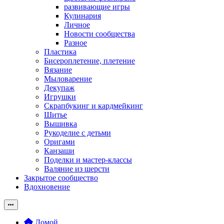
развивающие игры
Кулинария
Личное
Новости сообщества
Разное
Пластика
Бисероплетение, плетение
Вязание
Мыловарение
Декупаж
Игрушки
Скрапбукинг и кардмейкинг
Шитье
Вышивка
Рукоделие с детьми
Оригами
Канзаши
Поделки и мастер-классы
Валяние из шерсти
Закрытое сообщество
Вдохновение
Домой