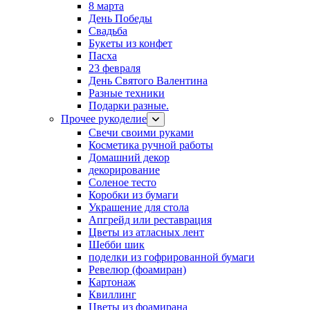
8 марта
День Победы
Свадьба
Букеты из конфет
Пасха
23 февраля
День Святого Валентина
Разные техники
Подарки разные.
Прочее рукоделие
Свечи своими руками
Косметика ручной работы
Домашний декор
декорирование
Соленое тесто
Коробки из бумаги
Украшение для стола
Апгрейд или реставрация
Цветы из атласных лент
Шебби шик
поделки из гофрированной бумаги
Ревелюр (фоамиран)
Картонаж
Квиллинг
Цветы из фоамирана