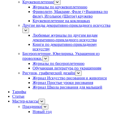
Кружевоплетение
Журналы по кружевоплетению
Фриволите, Макраме, Филе (+Вышивка по
филе), Игольное (Шитое) кружево
Кружевоплетение на коклюшках
Другие виды декоративно-прикладного искусства
Любимые журналы по другим видам
декоративно-прикладного искусства
Книги по декоративно-прикладному
искусству
Бисероплетение. Ювелирика. Украшения из
проволоки.
Журналы по бисероплетению
Обучающая литература по украшениям
Рисунок, графический дизайн
Журнал Искусство рисования и живописи
Журнал Простые уроки рисования
Журнал Школа рисования для малышей
Тарифы
Статьи
Мастер-классы
Праздники
Новый год