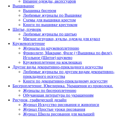
Вязание одежды, аксессуаров
Вышивание
Вышивка бисером
Любимые журналы по Вышивке
Схемы для вышивки крестом
Книги по вышивке крестиком
Шитье, пэчворк
Любимые журналы по шитью
Мягкие игрушки, куклы, одежда для кукол
Кружевоплетение
Журналы по кружевоплетению
Фриволите, Макраме, Филе (+Вышивка по филе),
Игольное (Шитое) кружево
Кружевоплетение на коклюшках
Другие виды декоративно-прикладного искусства
Любимые журналы по другим видам декоративно-
прикладного искусства
Книги по декоративно-прикладному искусству
Бисероплетение. Ювелирика. Украшения из проволоки.
Журналы по бисероплетению
Обучающая литература по украшениям
Рисунок, графический дизайн
Журнал Искусство рисования и живописи
Журнал Простые уроки рисования
Журнал Школа рисования для малышей